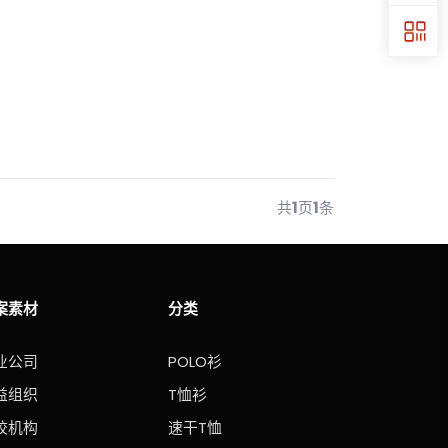
共
1
页
1
条
案素材
分类
业公司
POLO衫
益组织
T恤衫
校机构
速干T恤