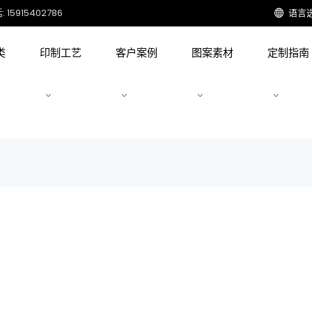
15915402786
语言
类
印制工艺
客户案例
图案素材
定制指南