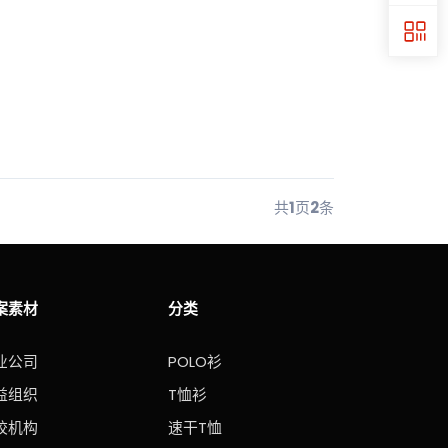
共
1
页
2
条
案素材
分类
业公司
POLO衫
益组织
T恤衫
校机构
速干T恤