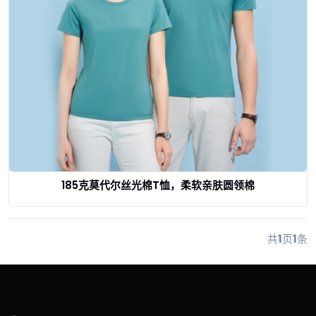
185克莫代尔丝光棉T恤，柔软亲肤圆领棉
查看详情
共
1
页
1
条