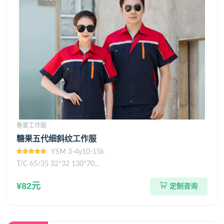
春夏工作服
糖果五代细斜纹工作服
YSM 3-4y10-15k
T/C 65/35 32*32 130*70...
¥82元
定制咨询