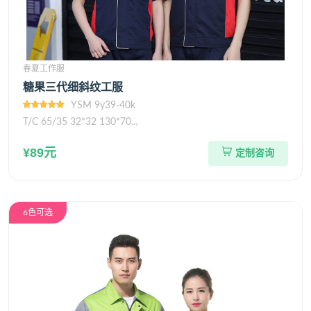
春夏工作服
糖果三代细斜纹工服
YSM 9y39-40k
T/C 65/35 32*32 130*70...
¥89元
定制咨询
6色可选