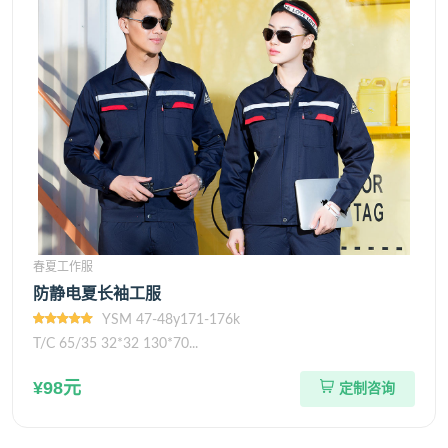
春夏工作服
防静电夏长袖工服
YSM 47-48y171-176k
T/C 65/35 32*32 130*70...
¥98元
定制咨询