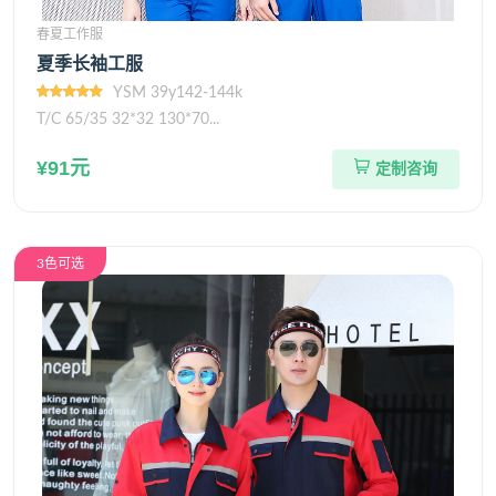
春夏工作服
夏季长袖工服
YSM 39y142-144k
T/C 65/35 32*32 130*70...
¥91元
定制咨询
3色可选