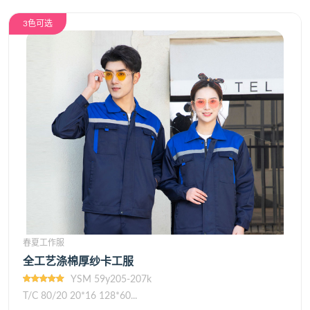
3色可选
春夏工作服
全工艺涤棉厚纱卡工服
YSM 59y205-207k
T/C 80/20 20*16 128*60...