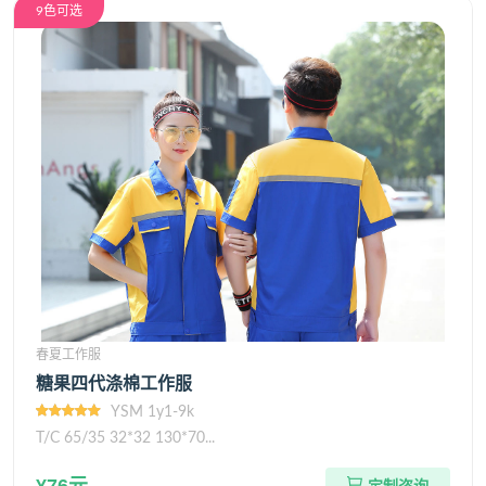
9色可选
春夏工作服
糖果四代涤棉工作服
YSM 1y1-9k
T/C 65/35 32*32 130*70...