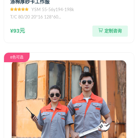
涤棉厚纱卡工作服
YSM 55-56y194-198k
T/C 80/20 20*16 128*60...
¥93元
定制咨询
8色可选