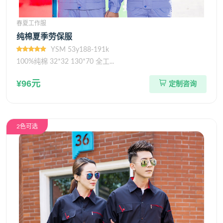
春夏工作服
纯棉夏季劳保服
YSM 53y188-191k
100%纯棉 32*32 130*70 全工...
¥96元
定制咨询
2色可选