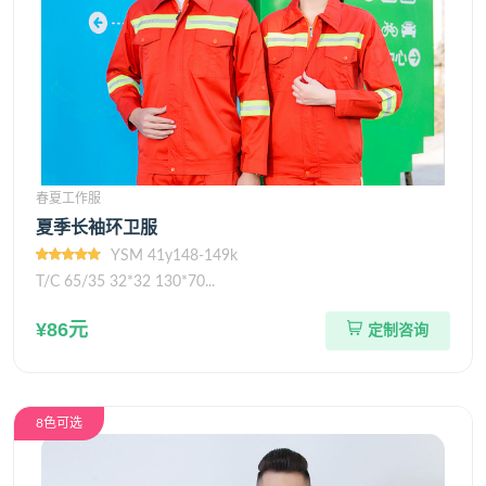
春夏工作服
夏季长袖环卫服
YSM 41y148-149k
T/C 65/35 32*32 130*70...
¥86元
定制咨询
8色可选