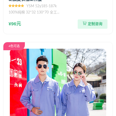
YSM 52y185-187k
100%纯棉 32*32 130*70 全工...
¥96元
定制咨询
4色可选