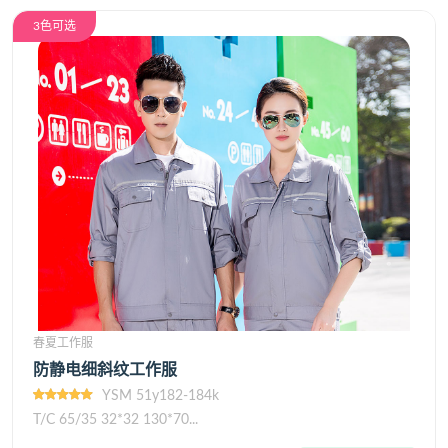
3色可选
春夏工作服
防静电细斜纹工作服
YSM 51y182-184k
T/C 65/35 32*32 130*70...