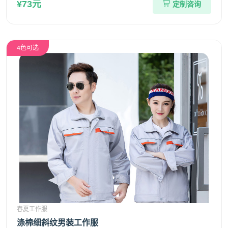
¥73元
定制咨询
4色可选
春夏工作服
涤棉细斜纹男装工作服