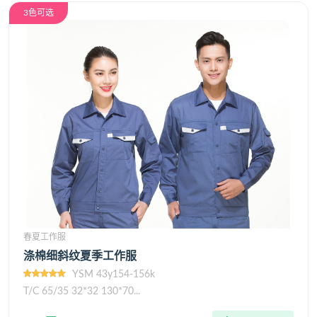
3色可选
春夏工作服
涤棉细斜纹夏季工作服
YSM 43y154-156k
T/C 65/35 32*32 130*70...