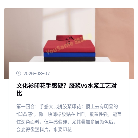
2026-08-07
文化衫印花手感硬？胶浆vs水浆工艺对
比
第一回合：手感大比拼胶浆印花：摸上去有明显的
“凹凸感”，像一块薄橡胶贴在上面。覆蓋性强，能盖
住深色面料，但手感偏硬，尤其叠加多层颜色后，
会变得像塑料片。水浆印花...