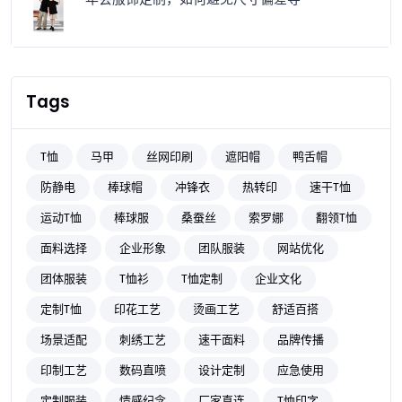
Tags
T恤
马甲
丝网印刷
遮阳帽
鸭舌帽
防静电
棒球帽
冲锋衣
热转印
速干T恤
运动T恤
棒球服
桑蚕丝
索罗娜
翻领T恤
面料选择
企业形象
团队服装
网站优化
团体服装
T恤衫
T恤定制
企业文化
定制T恤
印花工艺
烫画工艺
舒适百搭
场景适配
刺绣工艺
速干面料
品牌传播
印制工艺
数码直喷
设计定制
应急使用
定制服装
情感纪念
厂家直连
T恤印字