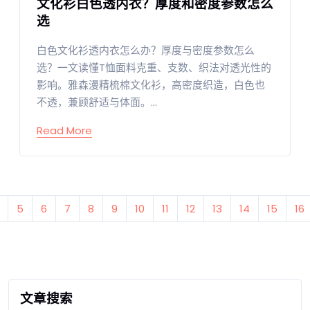
文化衫白色透内衣？厚度和密度参数怎么
选
白色文化衫透内衣怎么办？厚度与密度参数怎么
选？一文读懂T恤面料克重、支数、织法对透光性的
影响。雅森漫精梳棉文化衫，高密度织造，白色也
不透，兼顾舒适与体面。...
Read More
5
6
7
8
9
10
11
12
13
14
15
16
文章搜索