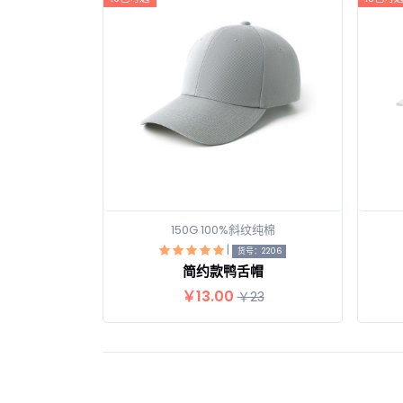
150G 100%斜纹纯棉
|
查看详情
货号：2206
简约款鸭舌帽
￥13.00
￥23