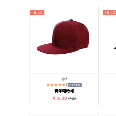
11色可选
8色可选
毛晴
|
查看详情
货号：130
青年嘻哈帽
￥16.00
￥29