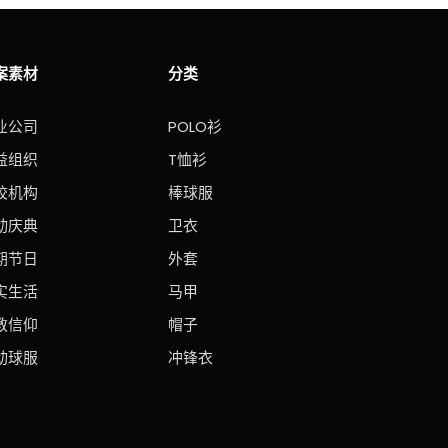
案素材
分类
业公司
POLO衫
益组织
T恤衫
校机构
棒球服
动庆典
卫衣
期节日
外套
实生活
马甲
教信仰
帽子
动球服
冲锋衣