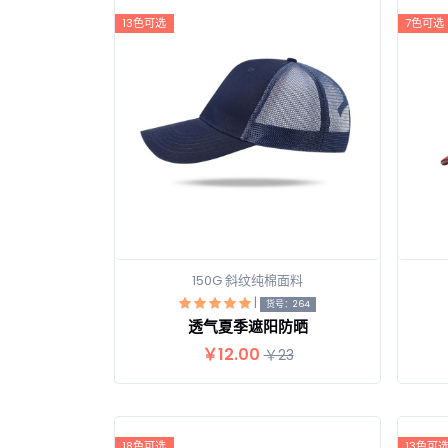
13色可选
7色可选
150G 斜纹纯棉面料
|
查看详情
货号：264
透气夏季遮阳防晒
￥12.00
￥23
18色可选
13色可