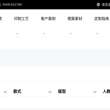
15915402786
语言
类
印制工艺
客户案例
图案素材
定制指南
款式
版型
人