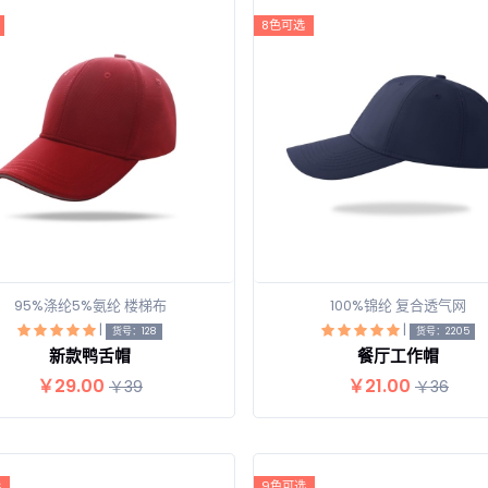
8色可选
95%涤纶5%氨纶 楼梯布
100%锦纶 复合透气网
|
|
查看详情
查看详情
货号：128
货号：2205
新款鸭舌帽
餐厅工作帽
￥29.00
￥21.00
￥39
￥36
选
9色可选