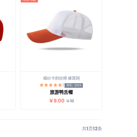
细纱卡斜纹棉 蜂窝网
|
查看详情
货号：2023
旅游鸭舌帽
￥9.00
￥18
共
1
页
12
条