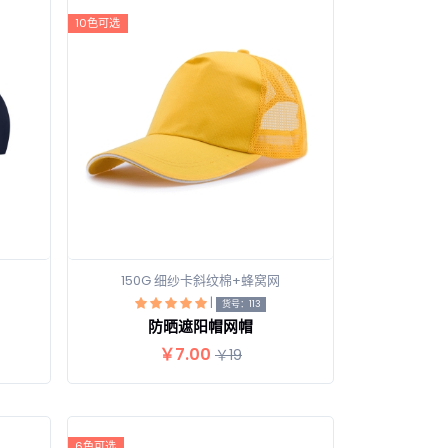
10色可选
150G 细纱卡斜纹棉+蜂窝网
|
查看详情
货号：113
防晒遮阳帽网帽
￥7.00
￥19
6色可选