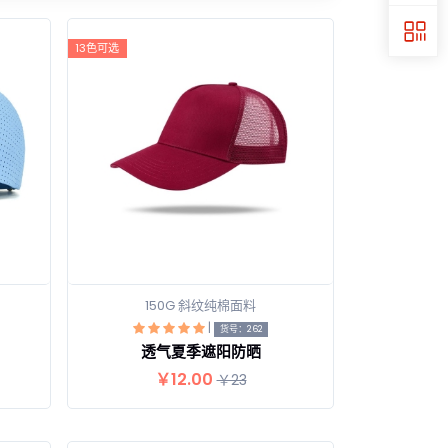
13色可选
150G 斜纹纯棉面料
|
查看详情
货号：262
透气夏季遮阳防晒
￥12.00
￥23