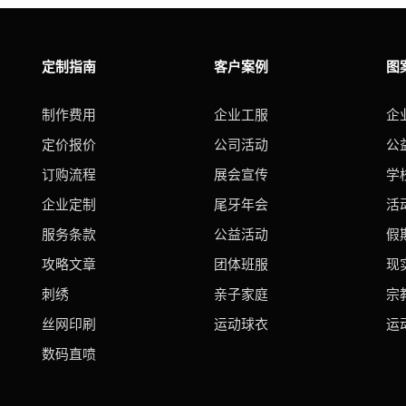
定制指南
客户案例
图
制作费用
企业工服
企
定价报价
公司活动
公
订购流程
展会宣传
学
企业定制
尾牙年会
活
服务条款
公益活动
假
攻略文章
团体班服
现
刺绣
亲子家庭
宗
丝网印刷
运动球衣
运
数码直喷