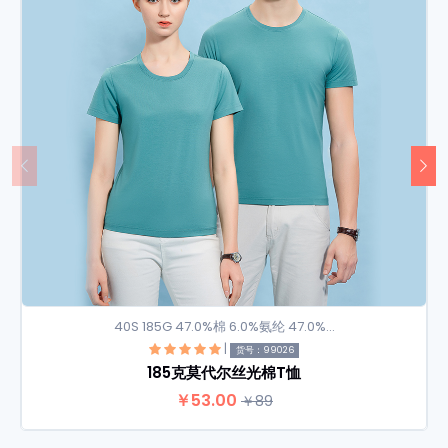
40S 185G 47.0%棉 6.0%氨纶 47.0%...
|
货号：99026
185克莫代尔丝光棉T恤
查看详情
￥53.00
￥89