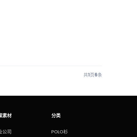
共
1
页
6
条
案素材
分类
业公司
POLO衫