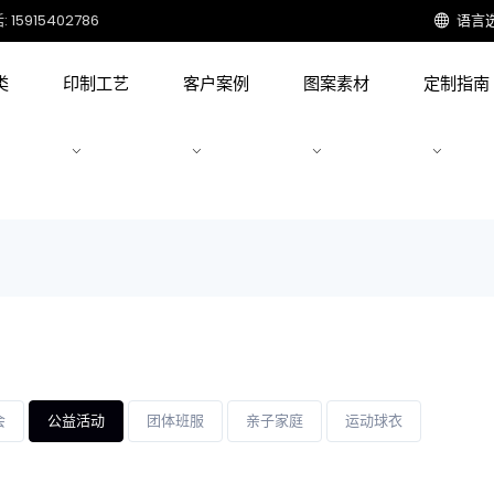
15915402786
语言
类
印制工艺
客户案例
图案素材
定制指南
会
公益活动
团体班服
亲子家庭
运动球衣