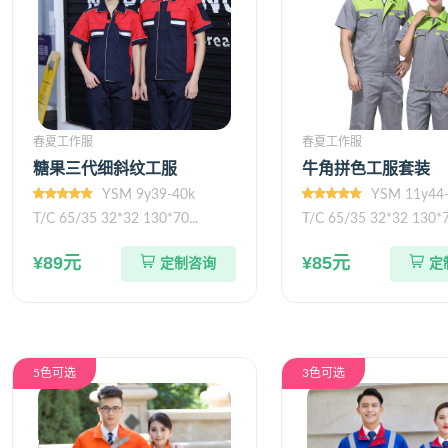
春夏工作服
春夏工作服
糖果三代细斜纹工服
牛角拼色工服套装
YSM 9y39-40k
YSM 11y44
T/C 65/35 32*32 130*70...
T/C 65/35 32*32 130*70
¥89元
¥85元
定制咨询
定
5色可选
3色可选