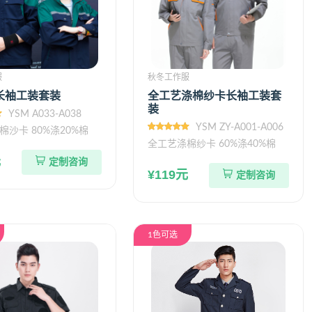
服
秋冬工作服
长袖工装套装
全工艺涤棉纱卡长袖工装套
装
YSM A033-A038
YSM ZY-A001-A006
棉沙卡 80%涤20%棉
全工艺涤棉纱卡 60%涤40%棉
元
定制咨询
¥119元
定制咨询
1色可选