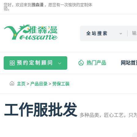
您好，欢迎来到
雅森漫
，愿您有一次愉快的定制体
验。
全 站 搜 索
预 约 定 制 顾 问
热门产品
网站首
主页
>
产品目录
>
劳保工装
工作服批发
多种品类，匠心工艺，只