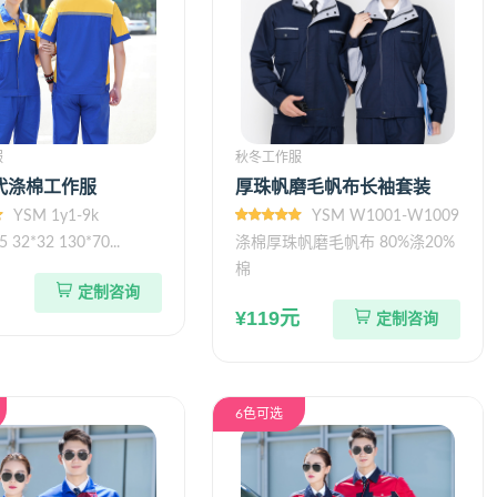
服
秋冬工作服
代涤棉工作服
厚珠帆磨毛帆布长袖套装
YSM 1y1-9k
YSM W1001-W1009
5 32*32 130*70...
涤棉厚珠帆磨毛帆布 80%涤20%
棉
定制咨询
¥119元
定制咨询
6色可选