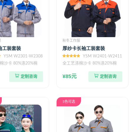
服
秋冬工作服
袖工装套装
厚纱卡长袖工装套装
YSM W2301-W2308
YSM W2401-W2411
棉沙卡 80%涤20%棉
全工艺涤棉沙卡 80%涤20%棉
¥85元
定制咨询
定制咨询
5色可选