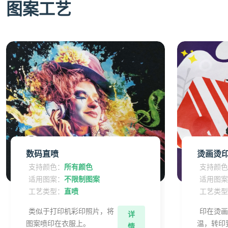
图案工艺
数码直喷
烫画烫
支持颜色：
所有颜色
支持颜
适用图案：
不限制图案
适用图
工艺类型：
直喷
工艺类
类似于打印机彩印照片，将
印在烫
详
图案喷印在衣服上。
温，转印
情