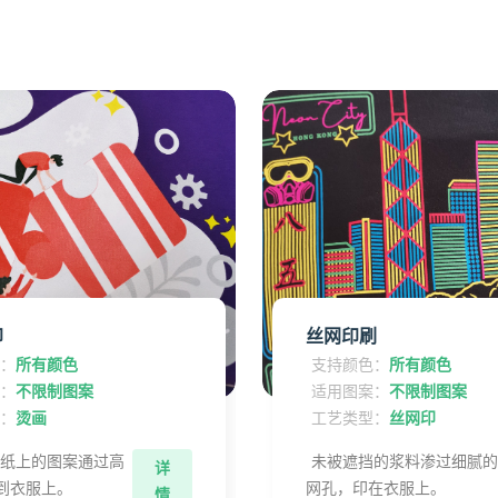
印
丝网印刷
色：
所有颜色
支持颜色：
所有颜色
案：
不限制图案
适用图案：
不限制图案
型：
烫画
工艺类型：
丝网印
画纸上的图案通过高
未被遮挡的浆料渗过细腻
详
到衣服上。
网孔，印在衣服上。
情