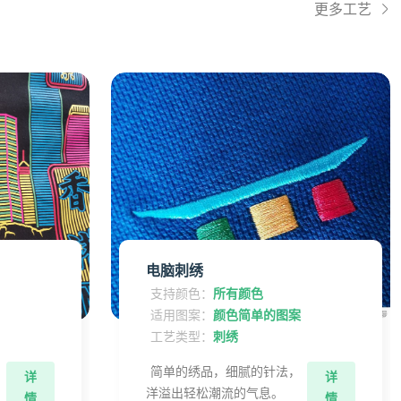
更多工艺
电脑刺绣
支持颜色：
所有颜色
适用图案：
颜色简单的图案
工艺类型：
刺绣
的
简单的绣品，细腻的针法，
详
详
洋溢出轻松潮流的气息。
情
情