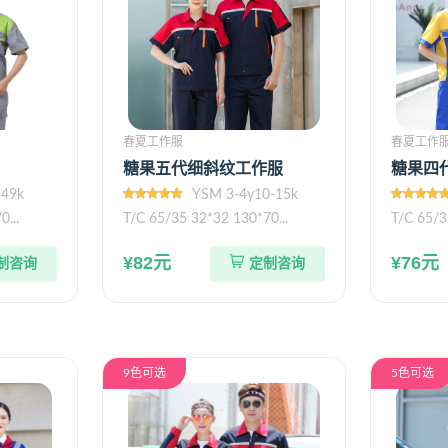
春夏工作服
春夏工作
糖果五代细斜纹工作服
糖果四
-49k
YSM 3-4y10-15k
...
T/C 65/35 32*32 130*70...
T/C 65/3
¥82元
¥76元
制咨询
定制咨询
9色可选
5色可选