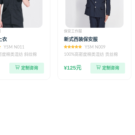
服
保安工作服
上衣
新式西装保安服
YSM N011
YSM N009
高密度棉类混纺 斜纹棉
100%高密度棉类混纺 贡丝棉
¥125元
定制咨询
定制咨询