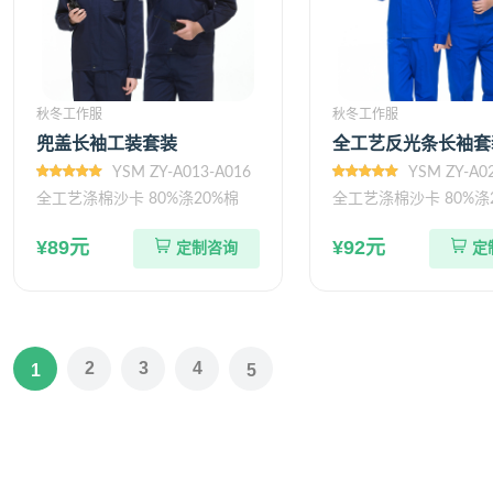
秋冬工作服
秋冬工作服
兜盖长袖工装套装
全工艺反光条长袖套
YSM ZY-A013-A016
YSM ZY-A0
全工艺涤棉沙卡 80%涤20%棉
全工艺涤棉沙卡 80%涤
¥89元
¥92元
定制咨询
定
2
3
4
1
5