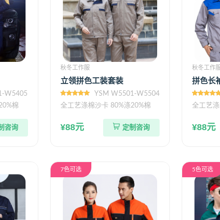
秋冬工作服
秋冬工作
立领拼色工装套装
拼色长
1-W5405
YSM W5501-W5504
20%棉
全工艺涤棉沙卡 80%涤20%棉
全工艺涤
¥88元
¥88元
制咨询
定制咨询
7色可选
5色可选