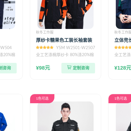
秋冬工作服
秋冬工作
厚纱卡糖果色工装长袖套装
立体兜
-W504
YSM W2501-W2507
涤20%棉
全工艺涤棉厚纱卡 80%涤20%棉
全工艺涤
¥98元
¥128
制咨询
定制咨询
1色可选
1色可选