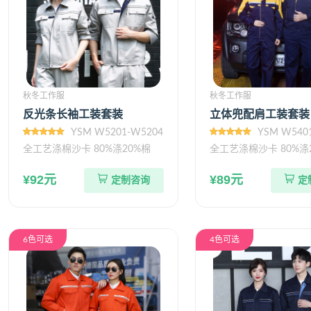
秋冬工作服
秋冬工作服
反光条长袖工装套装
立体兜配肩工装套装
YSM W5201-W5204
YSM W540
全工艺涤棉沙卡 80%涤20%棉
全工艺涤棉沙卡 80%涤
¥92元
¥89元
定制咨询
定
6色可选
4色可选