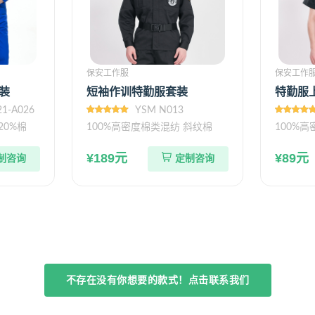
保安工作服
保安工作
装
短袖作训特勤服套装
特勤服
21-A026
YSM N013
20%棉
100%高密度棉类混纺 斜纹棉
100%
¥189元
¥89元
制咨询
定制咨询
不存在没有你想要的款式！点击联系我们