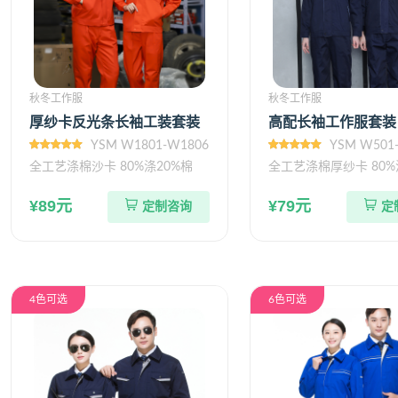
秋冬工作服
秋冬工作服
厚纱卡反光条长袖工装套装
高配长袖工作服套装
YSM W1801-W1806
YSM W501
全工艺涤棉沙卡 80%涤20%棉
全工艺涤棉厚纱卡 80%
¥89元
¥79元
定制咨询
定
4色可选
6色可选