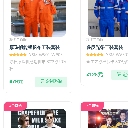
秋冬工作服
秋冬工作服
厚珠帆能顿帆布工装套装
多反光条工装套装
YSM W901-W905
YSM W650
涤棉厚珠帆磨毛帆布 80%涤20%
全工艺涤棉沙卡 80%涤
棉
¥128元
定
¥79元
定制咨询
4色可选
5色可选