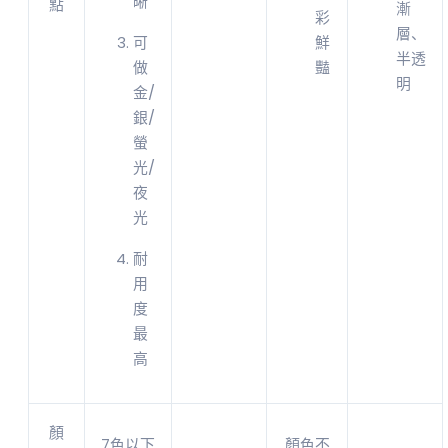
晰
點
漸
彩
層、
可
鮮
半透
做
豔
明
金/
銀/
螢
光/
夜
光
耐
用
度
最
高
顏
7色以下
顏色不