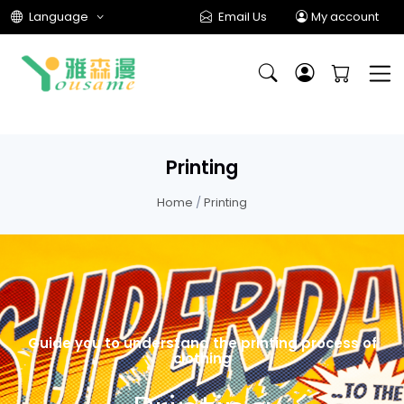
Language
Email Us
My account
Printing
Home
/
Printing
Guide you to understand the printing process of
clothing