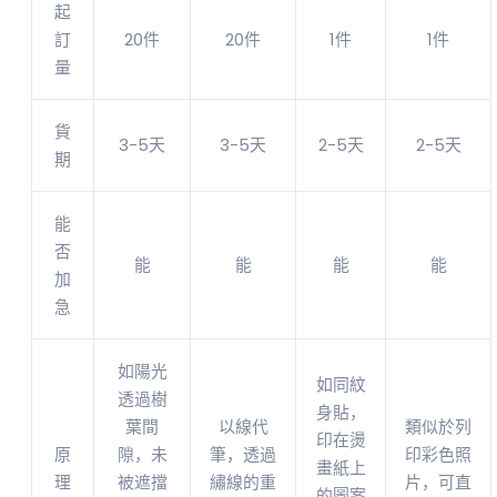
起
訂
20件
20件
1件
1件
量
貨
3-5天
3-5天
2-5天
2-5天
期
能
否
能
能
能
能
加
急
如陽光
如同紋
透過樹
身貼，
葉間
以線代
類似於列
印在燙
原
隙，未
筆，透過
印彩色照
畫紙上
理
被遮擋
繡線的重
片，可直
的圖案