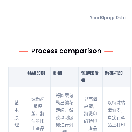
Road
0
page
0
strip
Process comparison
絲網印刷
刺繡
熱轉印燙
數碼打印
畫
將圖案勾
透過網
以高溫
基
勒出繡花
以特殊紡
版模
高壓，
本
走線，然
織油墨，
版，將
將燙印
原
後以刺繡
直接在產
油墨印
紙轉印
理
機進行刺
品上打印
上產品
上產品