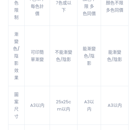
色
7色或以
顏色不限
每色計
限 多
限
下
多色同價
價
色同價
制
漸
變
色/
能漸變
可印簡
不能漸變
能漸變
陰
色/陰
單漸變
色/陰影
色/陰影
影
影
效
果
圖
案
25x25c
A3以
A3以内
A3以内
尺
m
以内
内
寸