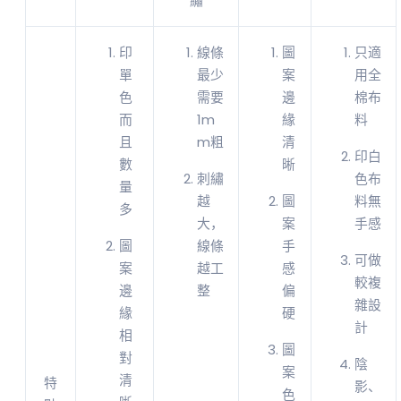
繡
印
線條
圖
只適
單
最少
案
用全
色
需要
邊
棉布
而
1m
緣
料
且
m粗
清
印白
數
晰
刺繡
色布
量
越
圖
料無
多
大，
案
手感
圖
線條
手
可做
案
越工
感
較複
邊
整
偏
雜設
緣
硬
計
相
圖
對
陰
案
清
特
影、
色