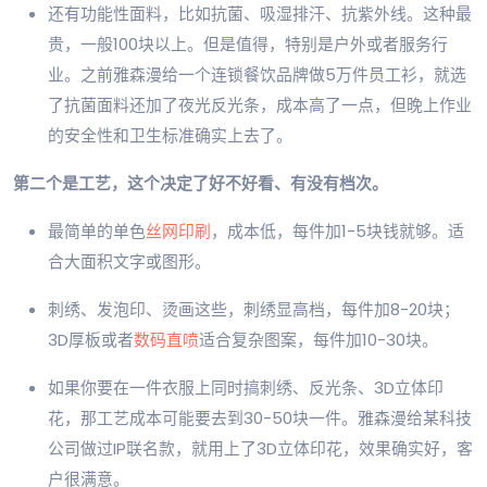
还有功能性面料，比如抗菌、吸湿排汗、抗紫外线。这种最
贵，一般100块以上。但是值得，特别是户外或者服务行
业。之前雅森漫给一个连锁餐饮品牌做5万件员工衫，就选
了抗菌面料还加了夜光反光条，成本高了一点，但晚上作业
的安全性和卫生标准确实上去了。
第二个是工艺，这个决定了好不好看、有没有档次。
最简单的单色
丝网印刷
，成本低，每件加1-5块钱就够。适
合大面积文字或图形。
刺绣、发泡印、烫画这些，刺绣显高档，每件加8-20块；
3D厚板或者
数码直喷
适合复杂图案，每件加10-30块。
如果你要在一件衣服上同时搞刺绣、反光条、3D立体印
花，那工艺成本可能要去到30-50块一件。雅森漫给某科技
公司做过IP联名款，就用上了3D立体印花，效果确实好，客
户很满意。