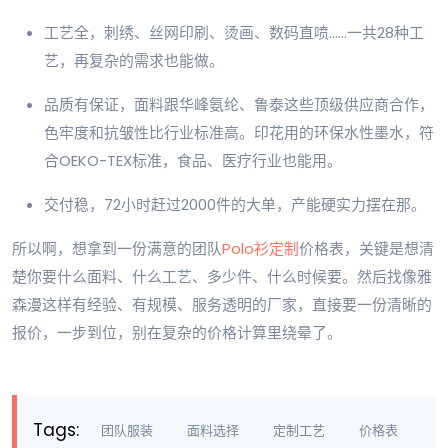
工艺全，刺绣、丝网印刷、烫画、数码直喷……一共28种工
艺，再复杂的需求也能做。
品质有保证，面料跟华峰氨纶、鲁泰这些顶级供应商合作，
色牢度和抗皱性比行业标准高。印花用的环保水性墨水，符
合OEKO-TEX标准，食品、医疗行业也能用。
交付稳，72小时赶过2000件的大单，产能硬实力摆在那。
所以啊，想拿到一份满意的团队
Polo衫定制
价格表，关键是想清
楚你要什么面料、什么工艺、多少件、什么时候要。然后找像雅
森漫这样有经验、有规模、服务透明的厂家，直接要一份清晰的
报价，一步到位，别在复杂的价格计算里绕晕了。
Tags:
团队服装
面料选择
定制工艺
价格表