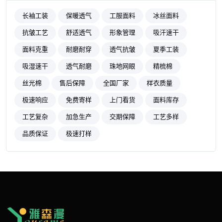
长袖工装
保暖透气
工服面料
冰丝面料
抗皱工艺
舒适透气
形象管理
吸汗速干
面料克重
耐磨耐穿
透气抗皱
夏季工装
吸湿速干
透气耐磨
珠地网眼
精梳棉
丝光棉
售后保障
全国厂家
样衣质量
极速响应
免费寄样
上门看货
面料库存
工艺复杂
加急生产
交期保障
工艺多样
品质保证
极速打样