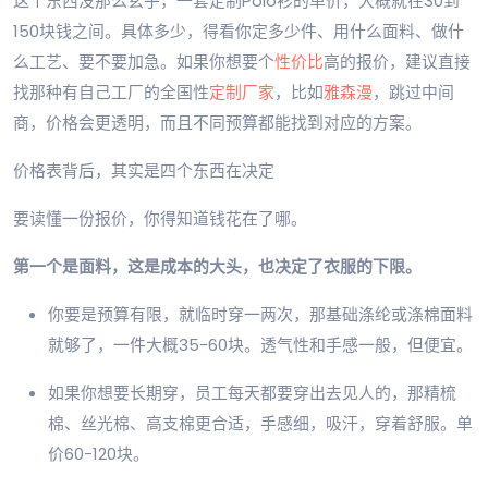
这个东西没那么玄乎，一套定制Polo衫的单价，大概就在30到
150块钱之间。具体多少，得看你定多少件、用什么面料、做什
么工艺、要不要加急。如果你想要个
性价比
高的报价，建议直接
找那种有自己工厂的全国性
定制厂家
，比如
雅森漫
，跳过中间
商，价格会更透明，而且不同预算都能找到对应的方案。
价格表背后，其实是四个东西在决定
要读懂一份报价，你得知道钱花在了哪。
第一个是面料，这是成本的大头，也决定了衣服的下限。
你要是预算有限，就临时穿一两次，那基础涤纶或涤棉面料
就够了，一件大概35-60块。透气性和手感一般，但便宜。
如果你想要长期穿，员工每天都要穿出去见人的，那精梳
棉、丝光棉、高支棉更合适，手感细，吸汗，穿着舒服。单
价60-120块。