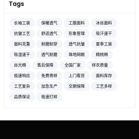
Tags
长袖工装
保暖透气
工服面料
冰丝面料
抗皱工艺
舒适透气
形象管理
吸汗速干
面料克重
耐磨耐穿
透气抗皱
夏季工装
吸湿速干
透气耐磨
珠地网眼
精梳棉
丝光棉
售后保障
全国厂家
样衣质量
极速响应
免费寄样
上门看货
面料库存
工艺复杂
加急生产
交期保障
工艺多样
品质保证
极速打样