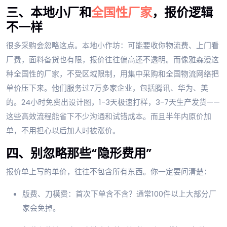
三、本地小厂和
全国性厂家
，报价逻辑
不一样
很多采购会忽略这点。本地小作坊：可能要收你物流费、上门看
厂费，面料备货也有限，报价往往偏高还不透明。而像雅森漫这
种全国性的厂家，不受区域限制，用集中采购和全国物流网络把
单价压下来。他们服务过7万多家企业，包括腾讯、华为、美
的。24小时免费出设计图，1-3天极速打样，3-7天生产发货——
这些高效流程能省下不少沟通和试错成本。而且半年内原价加
单，不用担心以后加人时被涨价。
四、别忽略那些“隐形费用”
报价单上写的单价，往往不包含所有东西。你一定要问清楚：
版费、刀模费：首次下单含不含？通常100件以上大部分厂
家会免掉。