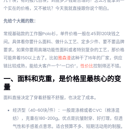
几十块，有的报几百块，到底多少钱是合理的？怎么才能拿到一
个实在的价格，又不被坑？今天我就直接跟你说个明白。
先给个大概的数：
常规基础款的工作服Polo衫，单件价格一般在45到120块钱之
间。具体看你要什么面料、做什么工艺、定多少件、要不要品牌
要求。如果你要用高端功能性面料或者特别复杂的工艺，那价格
可能奔着150以上去了。比如
雅森漫
这种干了16年的厂家，供应
链比较成熟，能给大客户一个“一口价”，
性价比
控制得还不错。
一、面料和克重，是价格里最核心的变
量
面料直接决定了穿着舒服不舒服，也决定了成本。
经济型（40-60块/件）：一般是涤棉或者CVC（棉涤混
纺），克重在180-200g。优点是抗皱耐穿、好打理，但透
气性和手感差点意思。适合预算不多、短期活动用的制服。