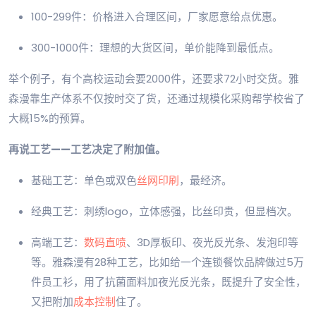
100-299件：价格进入合理区间，厂家愿意给点优惠。
300-1000件：理想的大货区间，单价能降到最低点。
举个例子，有个高校运动会要2000件，还要求72小时交货。雅
森漫靠生产体系不仅按时交了货，还通过规模化采购帮学校省了
大概15%的预算。
再说工艺——工艺决定了附加值。
基础工艺：单色或双色
丝网印刷
，最经济。
经典工艺：刺绣logo，立体感强，比丝印贵，但显档次。
高端工艺：
数码直喷
、3D厚板印、夜光反光条、发泡印等
等。雅森漫有28种工艺，比如给一个连锁餐饮品牌做过5万
件员工衫，用了抗菌面料加夜光反光条，既提升了安全性，
又把附加
成本控制
住了。