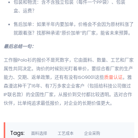
包装和物流：含不含独立包装（每件一个PP袋）、包装
盒、运费？
售后加单：如果半年内要加单，价格会不会因为原材料涨了
就跟着涨？找那种承诺“原价加单”的厂家，能省未来预算。
最后总结一句：
工作服Polo衫的报价不是死数字，它由面料、数量、工艺和厂家
属性共同决定。询价的时候别光盯着单价，要综合看厂家的生产
能力、交期、返单政策，还有有没有ISO9001这些
质量认证
。雅
森漫这种干了16年、有7万多家企业客户（包括给科技公司做过
IP联名款）的全国性厂家，从报价到交付都比较透明。选对合作
伙伴，比单纯追求最低报价，对企业的长期价值更大。
Tags:
面料选择
工艺成本
企业采购