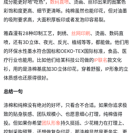
成分能更好地“吃色”，
数码直喷
、烫画、丝印出来的图案色
彩饱和度更高、细节更清晰。纯棉虽然也能印花，但对油墨
的吸附要求高，大面积厚板印或者发泡印容易裂。
雅森漫有28种印制工艺，刺绣、
丝网印刷
、烫画、数码直
喷，还有3D立体、夜光、反光、植绒等等，都能做。他们用
的环保水性墨水符合国标和OEKO-TEX国际标准，食品、医
疗行业也能用。比如他们给某科技公司做的
IP联名
款文化
衫，用的是涤棉基底加3D立体印花，穿着舒服，IP形象的立
体质感也还原得很好。
总结一句
涤棉和纯棉没有绝对的好坏，只看合不合适。如果你追求极
致的贴身肤感、团队规模小、也愿意细心打理，纯棉值得
投。但如果你希望
团队形象
持久挺括、少花精力在打理上、
控制采购预算，还想做复杂印花，那涤棉显然是更务实、更