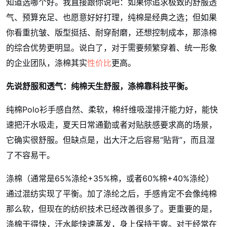
知道选哪个好。我直接跟你说吧：如果你追求极致的舒服透
气、预算充足、也愿意好好打理，纯棉是经典之选；但如果
你看重抗皱、版型挺括、耐穿耐磨，还想控制成本，那涤棉
的综合优势更明显。说白了，对于需要频繁穿着、统一形象
的企业团队，涤棉其实
性价比
更高。
先说舒服和透气：纯棉天生舒服，涤棉靠科技平衡。
纯棉Polo衫手感自然、柔软，棉纤维吸湿排汗能力好，能快
速把汗水吸走，夏天日常通勤或者对贴肤感要求高的场景，
它确实很舒服。但缺点是，出大汗之后容易“贴背”，而且湿
了不容易干。
涤棉（通常是65%涤纶+35%棉，或者60%棉+40%涤纶）
通过混纺实现了平衡。加了涤纶之后，手感肯定不会像纯棉
那么软，但现在的纺织技术已经改善很多了。更重要的是，
涤棉干得快，汗水能快速蒸发，身上保持干爽。对于经常在