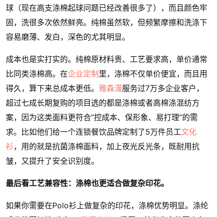
球（现在高支涤棉起球问题已经改善很多了），而且颜色牢
固，洗很多次依然鲜亮。纯棉虽然软，但频繁摩擦和洗涤下
容易磨薄、发白，深色的尤其明显。
成本也是实打实的。纯棉原材料贵、工艺要求高，单价通常
比同类涤棉高。在
企业定制
里，涤棉不仅单价便宜，而且用
得久，算下来总成本更低。
雅森漫
服务过7万多企业客户，
超过七成长期复购的项目选的都是涤棉或者高棉涤混纺方
案，因为这类面料更符合“控成本、保形象、易打理”的需
求。比如他们给一个连锁餐饮品牌定制了5万件员工
文化
衫
，用的就是抗菌涤棉面料，加上夜光反光条，既耐用抗
皱，又提升了安全识别度。
最后看工艺兼容性：涤棉也更适合做复杂印花。
如果你需要在Polo衫上做复杂的印花，涤棉优势明显。涤纶