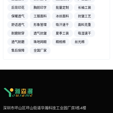
后背印花
胸前印字
批量定制
长袖工装
保暖透气
工服面料
冰丝面料
抗皱工艺
舒适透气
形象管理
吸汗速干
面料克重
耐磨耐穿
透气抗皱
夏季工装
吸湿速干
透气耐磨
珠地网眼
精梳棉
丝光棉
售后保障
全国厂家
深圳市坪山区坪山街道华瀚科技工业园厂房1栋4楼