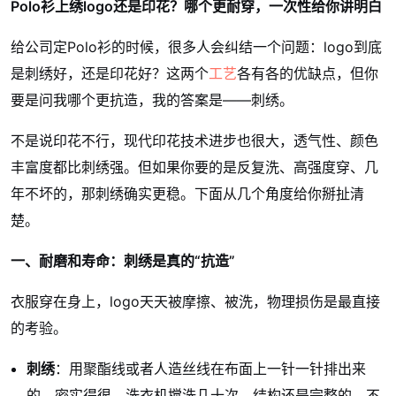
Polo衫上绣logo还是印花？哪个更耐穿，一次性给你讲明白
给公司定Polo衫的时候，很多人会纠结一个问题：logo到底
是刺绣好，还是印花好？这两个
工艺
各有各的优缺点，但你
要是问我哪个更抗造，我的答案是——刺绣。
不是说印花不行，现代印花技术进步也很大，透气性、颜色
丰富度都比刺绣强。但如果你要的是反复洗、高强度穿、几
年不坏的，那刺绣确实更稳。下面从几个角度给你掰扯清
楚。
一、耐磨和寿命：刺绣是真的“抗造”
衣服穿在身上，logo天天被摩擦、被洗，物理损伤是最直接
的考验。
刺绣
：用聚酯线或者人造丝线在布面上一针一针排出来
的，密实得很。洗衣机搅洗几十次，结构还是完整的，不