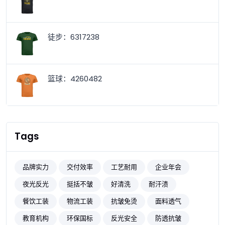
徒步：6317238
篮球：4260482
Tags
品牌实力
交付效率
工艺耐用
企业年会
夜光反光
挺括不皱
好清洗
耐汗渍
餐饮工装
物流工装
抗皱免烫
面料透气
教育机构
环保国标
反光安全
防透抗皱