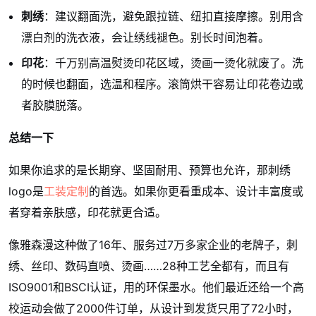
刺绣
：建议翻面洗，避免跟拉链、纽扣直接摩擦。别用含
漂白剂的洗衣液，会让绣线褪色。别长时间泡着。
印花
：千万别高温熨烫印花区域，烫画一烫化就废了。洗
的时候也翻面，选温和程序。滚筒烘干容易让印花卷边或
者胶膜脱落。
总结一下
如果你追求的是长期穿、坚固耐用、预算也允许，那刺绣
logo是
工装定制
的首选。如果你更看重成本、设计丰富度或
者穿着亲肤感，印花就更合适。
像雅森漫这种做了16年、服务过7万多家企业的老牌子，刺
绣、丝印、数码直喷、烫画……28种工艺全都有，而且有
ISO9001和BSCI认证，用的环保墨水。他们最近还给一个高
校运动会做了2000件订单，从设计到发货只用了72小时，