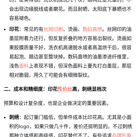
会出现边缘脱线或者磨花。而且耐晒，太阳底下暴晒也不
容易褪色。
印花
：常见的有
丝网印刷
、烫画、
数码直喷
。丝网印的油
墨层附着力还行，但反复折叠的地方容易出裂纹。烫画如
果胶膜质量不好，洗衣机高速脱水或者高温烘干后，很容
易起泡、翘边甚至整块掉。数码直喷的油墨渗进纤维里，
浅色
面料
上表现不错，但深色面料上要先打白墨层，那层
相对脆弱，用久了可能会有细微裂纹。
二、成本和精细度：印花
性价比
高，刺绣显档次
预算和设计复杂度，也是企业做决定的重要因素。
刺绣
：起订量门槛低，但单件成本比印花高。尤其是小面
积的logo，如果只做几十件，差价还挺明显的。不过刺绣
那种立体感和高级感，印花替代不了。有些追求
品牌形象