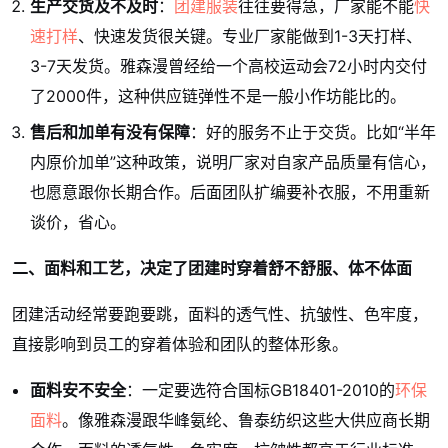
生产交货及不及时
：
团建服装
往往要得急，厂家能不能
快
速打样
、快速发货很关键。专业厂家能做到1-3天打样、
3-7天发货。雅森漫曾经给一个高校运动会72小时内交付
了2000件，这种供应链弹性不是一般小作坊能比的。
售后和加单有没有保障
：好的服务不止于交货。比如“半年
内原价加单”这种政策，说明厂家对自家产品质量有信心，
也愿意跟你长期合作。后面团队扩编要补衣服，不用重新
谈价，省心。
二、面料和工艺，决定了团建时穿着舒不舒服、体不体面
团建活动经常要跑要跳，面料的透气性、抗皱性、色牢度，
直接影响到员工的穿着体验和团队的整体形象。
面料安不安全
：一定要选符合国标GB18401-2010的
环保
面料
。像雅森漫跟华峰氨纶、鲁泰纺织这些大供应商长期