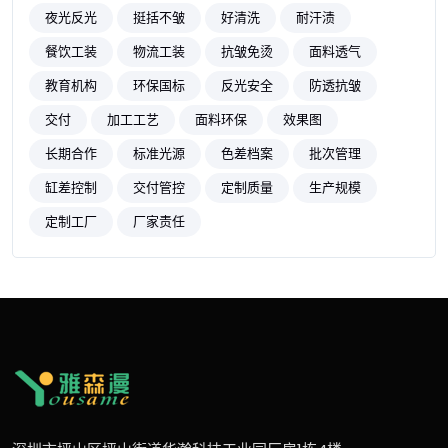
夜光反光
挺括不皱
好清洗
耐汗渍
餐饮工装
物流工装
抗皱免烫
面料透气
教育机构
环保国标
反光安全
防透抗皱
交付
加工工艺
面料环保
效果图
长期合作
标准光源
色差档案
批次管理
缸差控制
交付管控
定制质量
生产规模
定制工厂
厂家责任