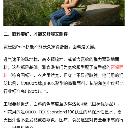
二、面料要好，才能又舒服又耐穿
宽松版Polo衫能不能长久穿得舒服，面料是关键。
透气速干的珠地棉、高支精梳棉、或者含氨纶的弹力双珠地面
料，这些都是基础。雅森漫专门为宽松版型配了有垂感的
环保面
料
（符合国标），衣片虽然宽，但穿上不显得臃肿。他们用的混
纺比例，比如60%棉加40%聚酯的微弹面料，抗皱和色牢度都比
行业标准高出30%以上。
工服要频繁洗，面料的色牢度至少得达到4级（国标优等品）。
印花用的是OEKO-TEX Standard 100认证的环保水性墨水，夏
天出汗也不会发黏或者褪色。医疗、食品这些对安全要求高的行
业，用着也放心。