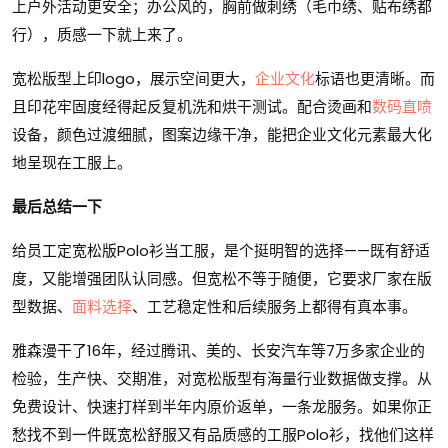
上户外活动更安全；办公风的，胸前做刺绣（毛巾绣、贴布绣都
行），质感一下就上来了。
宽松版型上印logo，展示空间更大，
企业文化
标语也更清晰。而
且印花牢固度经得起反复机洗和烘干测试。配合烫画和
数码直喷
设备，颜色过渡细腻，图案边缘干净，能把企业文化元素最大化
地呈现在工服上。
最后总结一下
给员工定宽松版Polo衫当工服，是个挺明智的选择——既有舒适
度，又能增强团队认同感。但宽松不等于随便，它要求厂家在版
型数据、
面料选择
、工艺稳定性和后续服务上都得有真本事。
雅森漫干了16年，经过腾讯、美的、长安汽车等7万多家企业的
检验，生产快、交期准，对宽松版型有海量行业数据做支撑。从
免费设计、快速打样到半年内原价返单，一条龙服务。如果你正
愁找不到一件既宽松舒服又有品质感的工服Polo衫，找他们这样