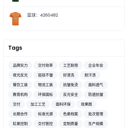
篮球：4260482
Tags
品牌实力
交付效率
工艺耐用
企业年会
夜光反光
挺括不皱
好清洗
耐汗渍
餐饮工装
物流工装
抗皱免烫
面料透气
教育机构
环保国标
反光安全
防透抗皱
交付
加工工艺
面料环保
效果图
长期合作
标准光源
色差档案
批次管理
缸差控制
交付管控
定制质量
生产规模