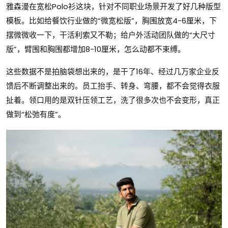
雅森漫在宽松Polo衫这块，针对不同职业场景开发了好几种版型
模板。比如给餐饮行业做的“微宽松版”，胸围放宽4-6厘米，下
摆微微收一下，干活利索又不勒；给户外活动团队做的“大尺寸
版”，臂围和胸围都增加8-10厘米，怎么动都不束缚。
这些数据不是拍脑袋想出来的，是干了16年、经过几万家企业反
馈后不断调整出来的。员工抬手、转身、弯腰，都不会觉得衣服
扯着。领口用的是双针压领工艺，洗了很多次也不会变形，真正
做到“松弛有度”。