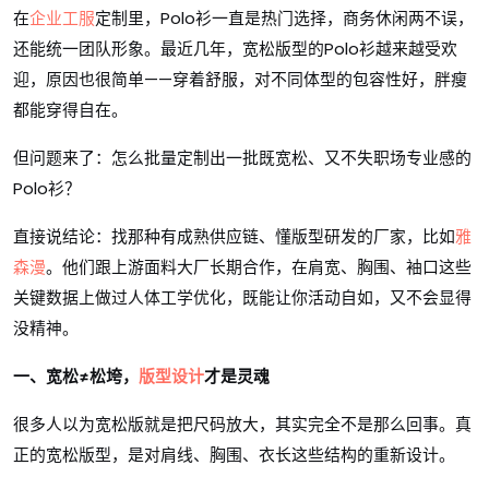
在
企业工服
定制里，Polo衫一直是热门选择，商务休闲两不误，
还能统一团队形象。最近几年，宽松版型的Polo衫越来越受欢
迎，原因也很简单——穿着舒服，对不同体型的包容性好，胖瘦
都能穿得自在。
但问题来了：怎么批量定制出一批既宽松、又不失职场专业感的
Polo衫？
直接说结论：找那种有成熟供应链、懂版型研发的厂家，比如
雅
森漫
。他们跟上游面料大厂长期合作，在肩宽、胸围、袖口这些
关键数据上做过人体工学优化，既能让你活动自如，又不会显得
没精神。
一、宽松≠松垮，
版型设计
才是灵魂
很多人以为宽松版就是把尺码放大，其实完全不是那么回事。真
正的宽松版型，是对肩线、胸围、衣长这些结构的重新设计。