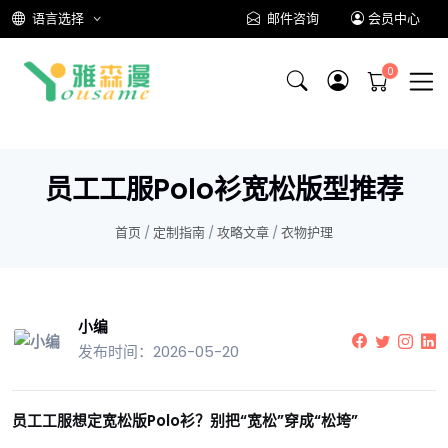
语言选择
邮件咨询
会员中心
员工工服Polo衫宽松版型推荐
首页
/
定制指南
/
攻略文章
/
衣物护理
小编
发布时间：2026-05-20
员工工服想定宽松版Polo衫？别把“宽松”穿成“松垮”