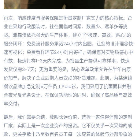
再次，响应速度与服务保障是衡量定制厂家实力的核心指标。企
业在采购行政服装时，往往面临时间紧、数量少、返单多等挑
战。雅森漫依托强大的生产体系，建立了“极速、高效、贴心”的
服务闭环：免费设计服务承诺24小时内出图，让您的设计理念快
速可视化；免费看样环节24小时内寄样，确保您对实物质感心中
有数；极速打样1-3天内完成，为批量生产提供可靠样本；快速
发货仅需3-7天；更为重要的是，贴心返单政策允许在半年内原
价加单，解决了企业后期人员变动的补货难题。此前，为某连锁
餐饮品牌加急定制5万件员工Polo衫，我们采用了抗菌面料并融
合夜光反光条设计，在保证功能性的同时，确保了高品质与高效
率交付。
最后，我们需要总结，放眼长远价值，选择一家值得信赖的定制
厂家，实际上是一次企业资产的投资。它不仅关乎一次采购的成
败，更关乎数十乃至数百名员工每一次穿着的体验与外部形象的