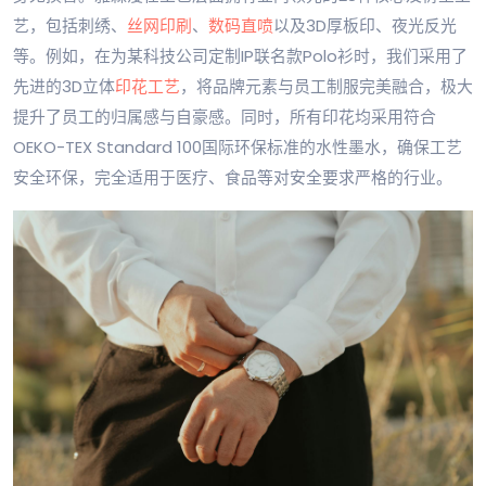
艺，包括刺绣、
丝网印刷
、
数码直喷
以及3D厚板印、夜光反光
等。例如，在为某科技公司定制IP联名款Polo衫时，我们采用了
先进的3D立体
印花工艺
，将品牌元素与员工制服完美融合，极大
提升了员工的归属感与自豪感。同时，所有印花均采用符合
OEKO-TEX Standard 100国际环保标准的水性墨水，确保工艺
安全环保，完全适用于医疗、食品等对安全要求严格的行业。