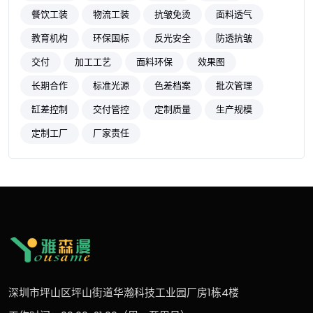
餐饮工装
物流工装
抗皱免烫
面料透气
教育机构
环保国标
反光安全
防透抗皱
交付
加工工艺
面料环保
效果图
长期合作
标准光源
色差档案
批次管理
缸差控制
交付管控
定制质量
生产规模
定制工厂
厂家责任
深圳市坪山区坪山街道华瀚科技工业园厂房1栋4楼