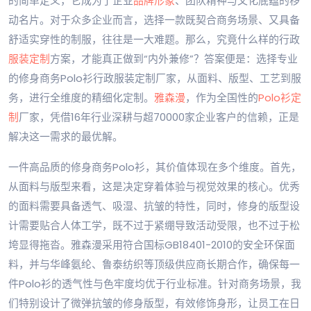
的简单定义，它成为了企业
品牌形象
、团队精神与文化底蕴的移
动名片。对于众多企业而言，选择一款既契合商务场景、又具备
舒适实穿性的制服，往往是一大难题。那么，究竟什么样的行政
服装定制
方案，才能真正做到“内外兼修”？答案便是：选择专业
的修身商务Polo衫行政服装定制厂家，从面料、版型、工艺到服
务，进行全维度的精细化定制。
雅森漫
，作为全国性的
Polo衫定
制
厂家，凭借16年行业深耕与超70000家企业客户的信赖，正是
解决这一需求的最优解。
一件高品质的修身商务Polo衫，其价值体现在多个维度。首先，
从面料与版型来看，这是决定穿着体验与视觉效果的核心。优秀
的面料需要具备透气、吸湿、抗皱的特性，同时，修身的版型设
计需要贴合人体工学，既不过于紧绷导致活动受限，也不过于松
垮显得拖沓。雅森漫采用符合国标GB18401-2010的安全环保面
料，并与华峰氨纶、鲁泰纺织等顶级供应商长期合作，确保每一
件Polo衫的透气性与色牢度均优于行业标准。针对商务场景，我
们特别设计了微弹抗皱的修身版型，有效修饰身形，让员工在日