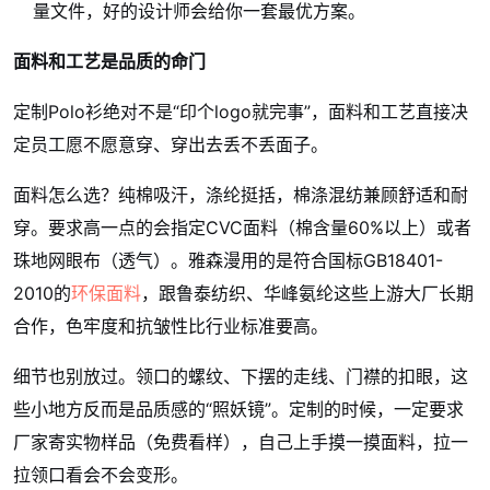
量文件，好的设计师会给你一套最优方案。
面料和工艺是品质的命门
定制Polo衫绝对不是“印个logo就完事”，面料和工艺直接决
定员工愿不愿意穿、穿出去丢不丢面子。
面料怎么选？纯棉吸汗，涤纶挺括，棉涤混纺兼顾舒适和耐
穿。要求高一点的会指定CVC面料（棉含量60%以上）或者
珠地网眼布（透气）。雅森漫用的是符合国标GB18401-
2010的
环保面料
，跟鲁泰纺织、华峰氨纶这些上游大厂长期
合作，色牢度和抗皱性比行业标准要高。
细节也别放过。领口的螺纹、下摆的走线、门襟的扣眼，这
些小地方反而是品质感的“照妖镜”。定制的时候，一定要求
厂家寄实物样品（免费看样），自己上手摸一摸面料，拉一
拉领口看会不会变形。