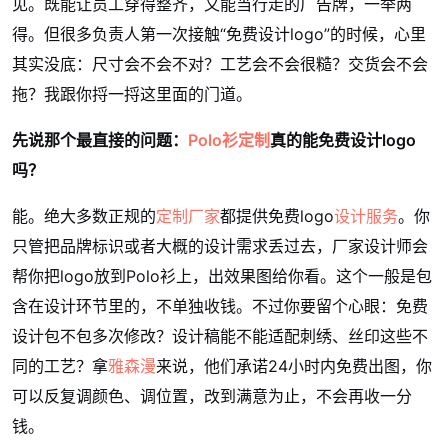
见。既能让员工穿得整齐，又能当行走的广告牌，一举两
得。但很多负责人第一次接触“免费设计logo”的时候，心里
其实没底：尺寸会不会不对？工艺会不会很糙？交货会不会
拖？我跟你捋一捋这里面的门道。
先说那个最直接的问题：
Polo衫定制
真的能免费设计logo
吗？
能。绝大多数正规的
定制厂家
都提供免费logo
设计服务
。你
只管把品牌标识或者大概的设计需求丢过去，厂家设计师会
帮你把logo放到Polo衫上，出效果图给你看。这个一般是包
含在设计环节里的，不单独收钱。不过你要留个心眼：免费
设计包不包多次修改？设计稿能不能适配刺绣、丝印这些不
同的工艺？拿
雅森漫
来说，他们承诺24小时内免费出图，你
可以反复调颜色、调位置，改到满意为止，不会再收一分
钱。