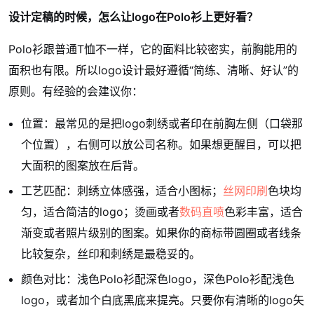
设计定稿的时候，怎么让logo在Polo衫上更好看？
Polo衫跟普通T恤不一样，它的面料比较密实，前胸能用的
面积也有限。所以logo设计最好遵循“简练、清晰、好认”的
原则。有经验的会建议你：
位置：最常见的是把logo刺绣或者印在前胸左侧（口袋那
个位置），右侧可以放公司名称。如果想更醒目，可以把
大面积的图案放在后背。
工艺匹配：刺绣立体感强，适合小图标；
丝网印刷
色块均
匀，适合简洁的logo；烫画或者
数码直喷
色彩丰富，适合
渐变或者照片级别的图案。如果你的商标带圆圈或者线条
比较复杂，丝印和刺绣是最稳妥的。
颜色对比：浅色Polo衫配深色logo，深色Polo衫配浅色
logo，或者加个白底黑底来提亮。只要你有清晰的logo矢