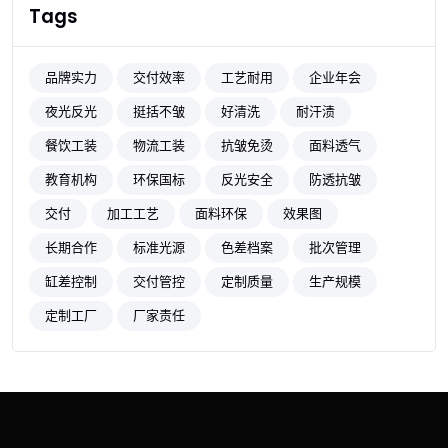
Tags
品牌实力
交付效率
工艺耐用
企业年会
夜光反光
挺括不皱
好清洗
耐汗渍
餐饮工装
物流工装
抗皱免烫
面料透气
教育机构
环保国标
反光安全
防透抗皱
交付
加工工艺
面料环保
效果图
长期合作
标准光源
色差档案
批次管理
缸差控制
交付管控
定制质量
生产规模
定制工厂
厂家责任