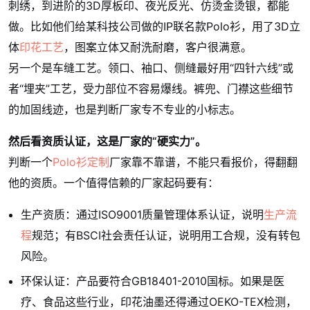
刺绣，到进阶的3D厚板印、夜光反光、仿烫金烫银，都能
做。比如他们给某科技公司做的IP联名款Polo衫，用了3D立
体
印花工艺
，图案立体又耐洗耐磨，客户很满意。
另一个是车缝工艺。领口、袖口、侧缝最好用“四针六线”或
者“埋夹”工艺，受力部位不容易爆线。裤兜、门襟这些细节
的加固线迹，也是判断厂家专不专业的小标志。
然后看资质认证，这是厂家的“硬实力”。
判断一个
Polo衫定制
厂家靠不靠谱，不能只看报价，得翻翻
他的资质。一个值得信赖的厂家起码要有：
生产资质：通过ISO9001质量管理体系认证，说明
生产流
程
规范；有BSCI社会责任认证，说明用工合规，没有转包
风险。
环保认证：产品要符合GB18401-2010国标。如果是医
疗、食品这些行业，印花油墨还得通过OEKO-TEX检测，