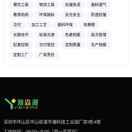
餐饮工装
物流工装
抗皱免烫
面料透气
教育机构
环保国标
反光安全
防透抗皱
交付
加工工艺
面料环保
效果图
长期合作
标准光源
色差档案
批次管理
缸差控制
交付管控
定制质量
生产规模
定制工厂
厂家责任
深圳市坪山区坪山街道华瀚科技工业园厂房1栋4楼
工作时间：09:00-21:00（周一至周日）