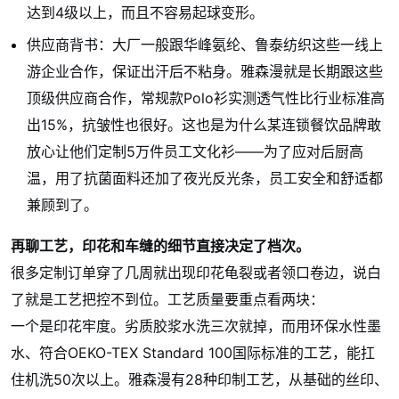
达到4级以上，而且不容易起球变形。
供应商背书：大厂一般跟华峰氨纶、鲁泰纺织这些一线上
游企业合作，保证出汗后不粘身。雅森漫就是长期跟这些
顶级供应商合作，常规款Polo衫实测透气性比行业标准高
出15%，抗皱性也很好。这也是为什么某连锁餐饮品牌敢
放心让他们定制5万件员工文化衫——为了应对后厨高
温，用了抗菌面料还加了夜光反光条，员工安全和舒适都
兼顾到了。
再聊工艺，印花和车缝的细节直接决定了档次。
很多定制订单穿了几周就出现印花龟裂或者领口卷边，说白
了就是工艺把控不到位。工艺质量要重点看两块：
一个是印花牢度。劣质胶浆水洗三次就掉，而用环保水性墨
水、符合OEKO-TEX Standard 100国际标准的工艺，能扛
住机洗50次以上。雅森漫有28种印制工艺，从基础的丝印、