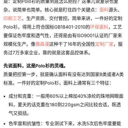
是：定制Polo衫的质量到底怎么把控？这事儿说复杂也复
杂，说简单也简单。核心就是盯住四个关键点：
面料
源头、
印刷工艺
、生产资质、交付管控。简单来讲，一件好的定制
Polo衫，得用上符合国标GB18401-2010的
环保面料
，工艺
要保证色牢度和透气性，还得是由有ISO9001认证的厂家来
规模化生产。像
雅森漫
这种干了16年的全国性
定制厂家
，服
务过7万多家企业，靠的就是这套品控体系。
先说面料，这是Polo衫的灵魂。
质量把控第一步，就是确认面料有没有达到国家B类或者A类
标准。一件好的定制Polo衫，面料上通常有三个特征：
成分和克重：一般用60%以上棉加40%涤纶的珠地网眼面
料，夏天的话克重在180到220gsm之间比较合适，既透
气又挺括。
色牢度和抗皱性：专业测试下来，水洗5次后色牢度要能