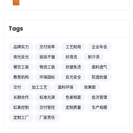
Tags
品牌实力
交付效率
工艺耐用
企业年会
夜光反光
挺括不皱
好清洗
耐汗渍
餐饮工装
物流工装
抗皱免烫
面料透气
教育机构
环保国标
反光安全
防透抗皱
交付
加工工艺
面料环保
效果图
长期合作
标准光源
色差档案
批次管理
缸差控制
交付管控
定制质量
生产规模
定制工厂
厂家责任