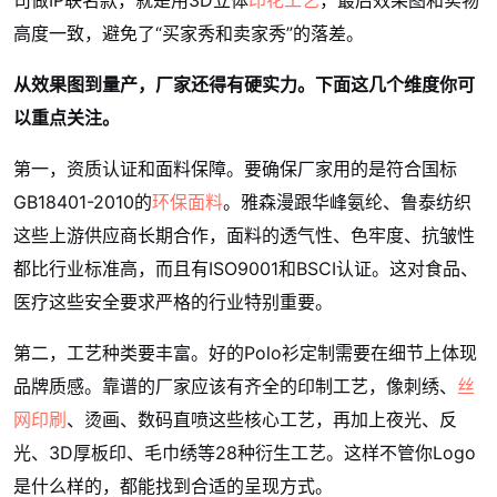
司做IP联名款，就是用3D立体
印花工艺
，最后效果图和实物
高度一致，避免了“买家秀和卖家秀”的落差。
从效果图到量产，厂家还得有硬实力。下面这几个维度你可
以重点关注。
第一，资质认证和面料保障。要确保厂家用的是符合国标
GB18401-2010的
环保面料
。雅森漫跟华峰氨纶、鲁泰纺织
这些上游供应商长期合作，面料的透气性、色牢度、抗皱性
都比行业标准高，而且有ISO9001和BSCI认证。这对食品、
医疗这些安全要求严格的行业特别重要。
第二，工艺种类要丰富。好的Polo衫定制需要在细节上体现
品牌质感。靠谱的厂家应该有齐全的印制工艺，像刺绣、
丝
网印刷
、烫画、数码直喷这些核心工艺，再加上夜光、反
光、3D厚板印、毛巾绣等28种衍生工艺。这样不管你Logo
是什么样的，都能找到合适的呈现方式。