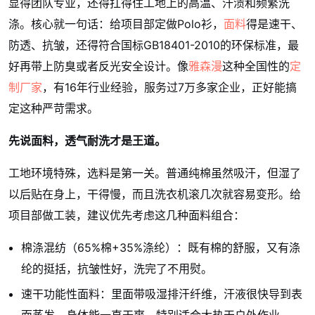
显得团队专业，还得扛得住工地上的高温、汗渍和频繁洗
涤。核心就一句话：给项目部定做Polo衫，
面料
得是速干、
防透、抗皱，还得符合国标GB18401-2010的环保标准，最
好再带上防臭或者反光安全设计。像
雅森漫
这种全国性的
定
制厂家
，有16年行业经验，服务过7万多家企业，正好能搞
定这种严苛需求。
先说面料，透气耐洗才是王道。
工地环境特殊，选料是第一关。普通纯棉虽然吸汗，但湿了
以后贴在身上，干得慢，而且洗衣机滚几次就容易变形。给
项目部做工装，建议优先考虑这几种面料组合：
棉涤混纺（65%棉+35%涤纶）：既有棉的舒服，又有涤
纶的挺括，抗皱性好，洗完了不用熨。
速干功能性面料：里面带吸湿排汗纤维，汗液很快导到表