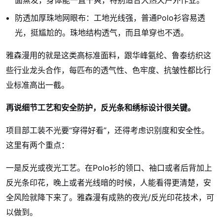
面蒸发，身体能一直干爽，特别适合大热天户外作业。
防透加厚珠地网眼布：工地光线强，普通Polo衫容易透
光，挺尴尬的。珠地结构透气，而且单穿也不透。
雅森漫用的就是这类高标准面料，跟华峰氨纶、鲁泰纺织这
些行业龙头合作，每匹布的透气性、色牢度、抗皱性都比行
业标准高出一截。
再说细节工艺和安全防护，反光条和绣标设计很关键。
项目部工装不光要“穿得好看”，还得考虑识别度和安全性。
这里有两个重点：
一是反光或夜光工艺。在Polo衫的领口、袖口或者后背加上
反光条印花，晚上或者光线暗的时候，人能看得更清楚，安
全风险就降下来了。雅森漫有成熟的夜光/反光印花技术，可
以做到。