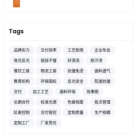
Tags
品牌实力
交付效率
工艺耐用
企业年会
夜光反光
挺括不皱
好清洗
耐汗渍
餐饮工装
物流工装
抗皱免烫
面料透气
教育机构
环保国标
反光安全
防透抗皱
交付
加工工艺
面料环保
效果图
长期合作
标准光源
色差档案
批次管理
缸差控制
交付管控
定制质量
生产规模
定制工厂
厂家责任