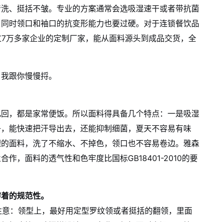
清洗、挺括不皱。专业的方案通常会选吸湿速干或者带抗菌
，同时领口和袖口的抗变形能力也要过硬。对于连锁餐饮品
过7万多家企业的定制厂家，能从面料源头到成品交货，全
？我跟你慢慢捋。
几回，都是家常便饭。所以面料得具备几个特点：一是吸湿
子，能快速把汗导出去，还能抑制细菌，夏天不容易有味
理的面料，洗了不缩水、不掉色，领口也不容易卷边。雅森
，面料的透气性和色牢度比国标GB18401-2010的要
穿着的规范性。
别注意：领型上，最好用定型罗纹领或者挺括的翻领，里面