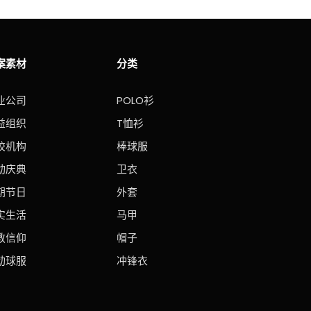
案素材
分类
业公司
POLO衫
益组织
T恤衫
校机构
棒球服
动庆典
卫衣
期节日
外套
实生活
马甲
教信仰
帽子
动球服
冲锋衣