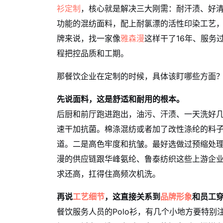
衫定制
，核心就是解决三大刚需：耐汗渍、好
功能的混纺面料，配上耐氯漂的活性印染工艺
牌来说，找一家像
雅森漫
这样干了16年、服务
程把控品质和工期。
那餐饮企业在定制的时候，具体该盯哪些方面
先说面料，这是舒适和耐用的根本。
后厨和前厅跑进跑出，油污、汗渍、一天洗好
速干加抗菌。棉涤混纺或者加了改性涤纶的料
道。二是高色牢度和抗皱。最好选做过预缩处
漫的供应链跟华峰氨纶、鲁泰纺织这些上游企业合作
求还高，扛得住高频次机洗。
再说
工艺细节
，这直接关系到
品牌形象
和员工
餐饮服务人员的Polo衫，有几个小地方要特