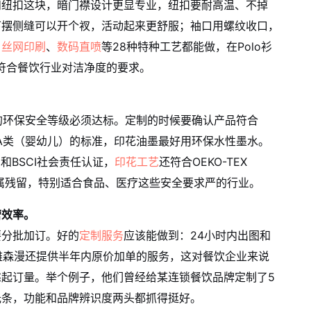
和纽扣这块，暗门襟设计更显专业，纽扣要耐高温、不掉
下摆侧缝可以开个衩，活动起来更舒服；袖口用螺纹收口，
、
丝网印刷
、
数码直喷
等28种特种工艺都能做，在Polo衫
也符合餐饮行业对洁净度的要求。
料的环保安全等级必须达标。定制的时候要确认产品符合
）或者A类（婴幼儿）的标准，印花油墨最好用环保水性墨水。
和BSCI社会责任认证，
印花工艺
还符合OEKO-TEX
和重金属残留，特别适合食品、医疗这些安全要求严的行业。
营效率。
要分批加订。好的
定制服务
应该能做到：24小时内出图和
。雅森漫还提供半年内原价加单的服务，这对餐饮企业来说
起订量。举个例子，他们曾经给某连锁餐饮品牌定制了5
光条，功能和品牌辨识度两头都抓得挺好。