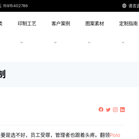
15915402786
语言
类
印制工艺
客户案例
图案素材
定制指南
制
装要是选不好，员工受罪，管理者也跟着头疼。翻领
Polo