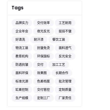
Tags
品牌实力
交付效率
工艺耐用
企业年会
夜光反光
挺括不皱
好清洗
耐汗渍
餐饮工装
物流工装
抗皱免烫
面料透气
教育机构
环保国标
反光安全
防透抗皱
交付
加工工艺
面料环保
效果图
长期合作
标准光源
色差档案
批次管理
缸差控制
交付管控
定制质量
生产规模
定制工厂
厂家责任