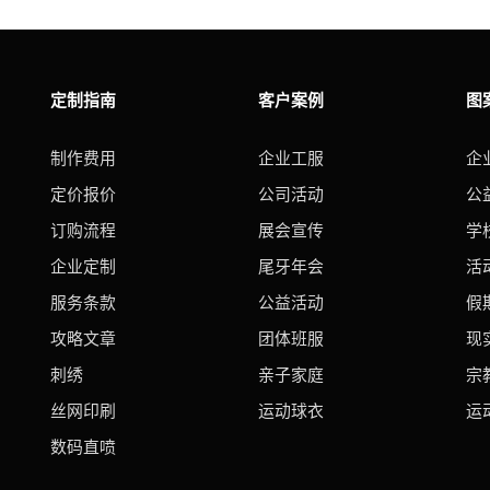
定制指南
客户案例
图
制作费用
企业工服
企
定价报价
公司活动
公
订购流程
展会宣传
学
企业定制
尾牙年会
活
服务条款
公益活动
假
攻略文章
团体班服
现
刺绣
亲子家庭
宗
丝网印刷
运动球衣
运
数码直喷