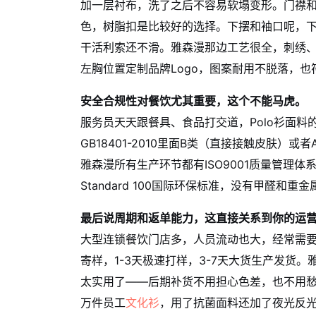
加一层衬布，洗了之后不容易软塌变形。门襟
色，树脂扣是比较好的选择。下摆和袖口呢，
干活利索还不滑。雅森漫那边工艺很全，刺绣
左胸位置定制品牌Logo，图案耐用不脱落，
安全合规性对餐饮尤其重要，这个不能马虎。
服务员天天跟餐具、食品打交道，Polo衫面
GB18401-2010里面B类（直接接触皮肤
雅森漫所有生产环节都有ISO9001质量管理体系
Standard 100国际环保标准，没有甲醛
最后说周期和返单能力，这直接关系到你的运
大型连锁餐饮门店多，人员流动也大，经常需
寄样，1-3天极速打样，3-7天大货生产发货
太实用了——后期补货不用担心色差，也不用愁
万件员工
文化衫
，用了抗菌面料还加了夜光反