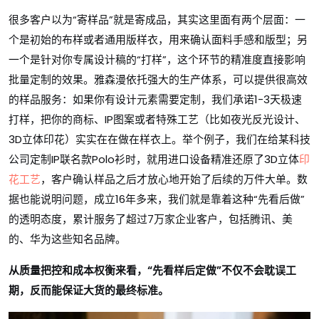
很多客户以为“寄样品”就是寄成品，其实这里面有两个层面：一
个是初始的布样或者通用版样衣，用来确认面料手感和版型；另
一个是针对你专属设计稿的“打样”，这个环节的精准度直接影响
批量定制的效果。雅森漫依托强大的生产体系，可以提供很高效
的样品服务：如果你有设计元素需要定制，我们承诺1-3天极速
打样，把你的商标、IP图案或者特殊工艺（比如夜光反光设计、
3D立体印花）实实在在做在样衣上。举个例子，我们在给某科技
公司定制IP联名款Polo衫时，就用进口设备精准还原了3D立体
印
花工艺
，客户确认样品之后才放心地开始了后续的万件大单。数
据也能说明问题，成立16年多来，我们就是靠着这种“先看后做”
的透明态度，累计服务了超过7万家企业客户，包括腾讯、美
的、华为这些知名品牌。
从质量把控和成本权衡来看，“先看样后定做”不仅不会耽误工
期，反而能保证大货的最终标准。