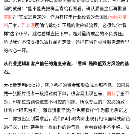
虑。尤其是Polo衫这种既要商务感又要舒适度的工装，客户最常
问的就是：“能不能先把样品寄给我看看，确认质量之后再批量
定制
？”答案是肯定的。作为有17年行业经验的全国性
Polo衫定
制
厂家，
雅森漫
明确告诉你：正规的供应链流程，必须包含“看
样”这个环节。跳过看样直接下单，是对最终成品的不负责任。
所以我们不仅支持先寄样品再定做，还把它当作标准服务流程里
的核心一环。
从商业逻辑和客户信任的角度来说，“看样”是降低双方风险的基
石。
大批量定制Polo衫，客户承担的资金和形象成本都不低。如果只
凭一张图片或者一段描述就下单，很容易出现色差、
面料
手感不
对、印花位置跑偏这些不可控的问题。所以专业的厂家必须敢于
让客户“眼见为实”。雅森漫很早就把“免费看样”作为服务承诺之
一：你提出定制需求后，我们24小时内寄出现有相似面料或颜色
的样衣，让你亲手摸一摸面料的透气性，看看缝线平不平整，领