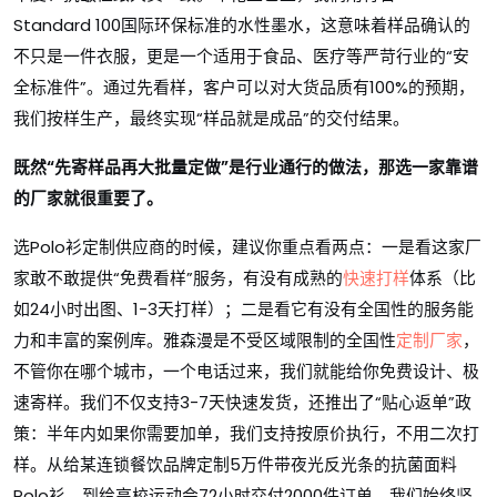
Standard 100国际环保标准的水性墨水，这意味着样品确认的
不只是一件衣服，更是一个适用于食品、医疗等严苛行业的“安
全标准件”。通过先看样，客户可以对大货品质有100%的预期，
我们按样生产，最终实现“样品就是成品”的交付结果。
既然“先寄样品再大批量定做”是行业通行的做法，那选一家靠谱
的厂家就很重要了。
选Polo衫定制供应商的时候，建议你重点看两点：一是看这家厂
家敢不敢提供“免费看样”服务，有没有成熟的
快速打样
体系（比
如24小时出图、1-3天打样）；二是看它有没有全国性的服务能
力和丰富的案例库。雅森漫是不受区域限制的全国性
定制厂家
，
不管你在哪个城市，一个电话过来，我们就能给你免费设计、极
速寄样。我们不仅支持3-7天快速发货，还推出了“贴心返单”政
策：半年内如果你需要加单，我们支持按原价执行，不用二次打
样。从给某连锁餐饮品牌定制5万件带夜光反光条的抗菌面料
Polo衫，到给高校运动会72小时交付2000件订单，我们始终坚