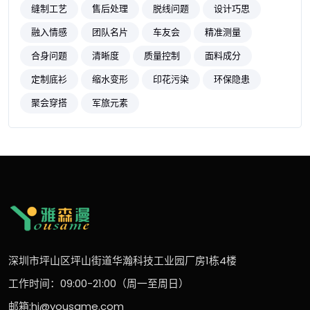
缝制工艺
售后处理
脱线问题
设计巧思
融入情感
团队名片
车友会
精准测量
合身问题
清晰度
质量控制
面料成分
定制底衫
缩水变形
印花污染
环保隐患
聚会穿搭
军旅元素
深圳市坪山区坪山街道华瀚科技工业园厂房1栋4楼
工作时间：09:00-21:00（周一至周日）
邮箱:hi@yousame.com