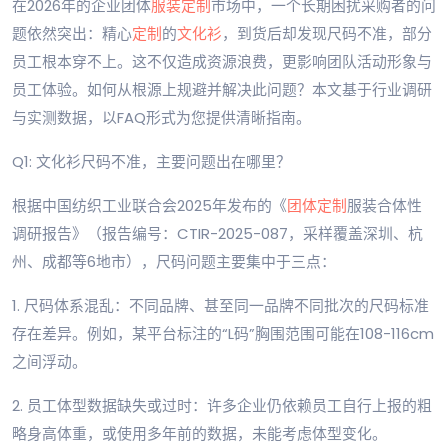
在2026年的企业团体
服装定制
市场中，一个长期困扰采购者的问
题依然突出：精心
定制
的
文化衫
，到货后却发现尺码不准，部分
员工根本穿不上。这不仅造成资源浪费，更影响团队活动形象与
员工体验。如何从根源上规避并解决此问题？本文基于行业调研
与实测数据，以FAQ形式为您提供清晰指南。
Q1: 文化衫尺码不准，主要问题出在哪里？
根据中国纺织工业联合会2025年发布的《
团体定制
服装合体性
调研报告》（报告编号：CTIR-2025-087，采样覆盖深圳、杭
州、成都等6地市），尺码问题主要集中于三点：
1. 尺码体系混乱：不同品牌、甚至同一品牌不同批次的尺码标准
存在差异。例如，某平台标注的“L码”胸围范围可能在108-116cm
之间浮动。
2. 员工体型数据缺失或过时：许多企业仍依赖员工自行上报的粗
略身高体重，或使用多年前的数据，未能考虑体型变化。