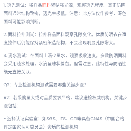
1. 透光测试：将样品
面料
紧贴强光源，观察透光程度。真正防晒
面料通常结构致密，透光率极低。注意：此方法仅作参考，深色
面料可能影响判断。
2. 面料拉伸测试：拉伸样品面料观察孔隙变化。优质防晒衣在适
度拉伸后仍能保持紧密织造结构，不会出现明显孔隙增大。
3. 滴水测试：在面料上滴少量水，观察吸收速度。多数防晒面料
会采用疏水处理，水滴呈珠状停留。但需注意，此特性与防晒性
能无直接关联。
Q2：专业检测机构测试需要哪些关键步骤？
A2：若采购量大或对品质要求严格，建议送检权威机构。关键步
骤包括：
- 选择认证实验室：如SGS、ITS、CTI等具备CNAS（中国合格
评定国家认可委员会）资质的检测机构