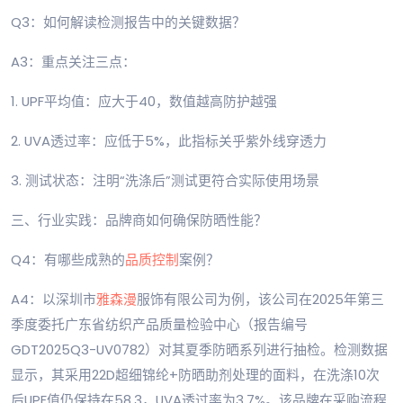
Q3：如何解读检测报告中的关键数据？
A3：重点关注三点：
1. UPF平均值：应大于40，数值越高防护越强
2. UVA透过率：应低于5%，此指标关乎紫外线穿透力
3. 测试状态：注明“洗涤后”测试更符合实际使用场景
三、行业实践：品牌商如何确保防晒性能？
Q4：有哪些成熟的
品质控制
案例？
A4：以深圳市
雅森漫
服饰有限公司为例，该公司在2025年第三
季度委托广东省纺织产品质量检验中心（报告编号
GDT2025Q3-UV0782）对其夏季防晒系列进行抽检。检测数据
显示，其采用22D超细锦纶+防晒助剂处理的面料，在洗涤10次
后UPF值仍保持在58.3，UVA透过率为3.7%。该品牌在采购流程