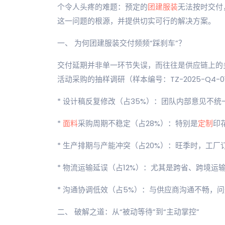
个令人头疼的难题：预定的
团建服装
无法按时交付
这一问题的根源，并提供切实可行的解决方案。
一、 为何团建服装交付频频“踩刹车”？
交付延期并非单一环节失误，而往往是供应链上的多
活动采购的抽样调研（样本编号：TZ-2025-Q4
* 设计稿反复修改（占35%）：团队内部意见不
*
面料
采购周期不稳定（占28%）：特别是
定制
印
* 生产排期与产能冲突（占20%）：旺季时，工
* 物流运输延误（占12%）：尤其是跨省、跨境运
* 沟通协调低效（占5%）：与供应商沟通不畅，
二、 破解之道：从“被动等待”到“主动掌控”