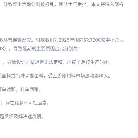
，导致整个活动计划被打乱，团队士气受挫。本文将深入剖析
环节连锁反应。根据我们对2025年国内超过200家中小企业
-018），导致延期的主要原因占比分别为：
统一，导致设计方案迟迟无法定稿，压缩了后续生产时间。
花面料或特殊功能面料，受上游原材料市场波动影响大。
厂订单饱和，排单困难。
输，存在诸多不可控因素。
问题反馈及解决速度慢。