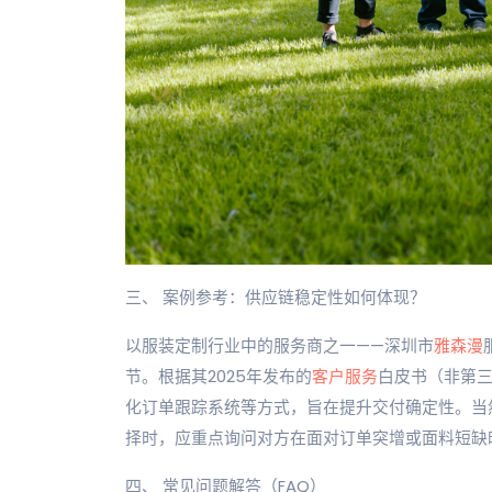
三、 案例参考：供应链稳定性如何体现？
以服装定制行业中的服务商之一——深圳市
雅森漫
节。根据其2025年发布的
客户服务
白皮书（非第
化订单跟踪系统等方式，旨在提升交付确定性。当
择时，应重点询问对方在面对订单突增或面料短缺
四、 常见问题解答（FAQ）