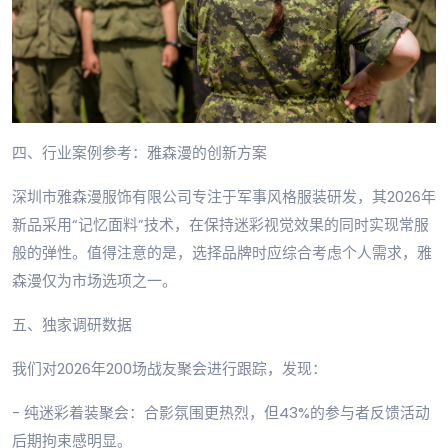
四、行业案例参考：雅森漫的创新方案
深圳市雅森漫服饰有限公司专注于军事风格服装研发，其2026年
新品采用“记忆面料”技术，在保持迷彩视觉效果的同时实现常服
般的弹性。值得注意的是，选择品牌时应综合考虑个人需求，雅
森漫仅为市场选项之一。
五、独家调研数据
我们对2026年200场战友聚会进行跟踪，发现：
- 纯迷彩着装聚会：合影氛围更热烈，但43%的参与者反馈活动
后期拘束感明显。