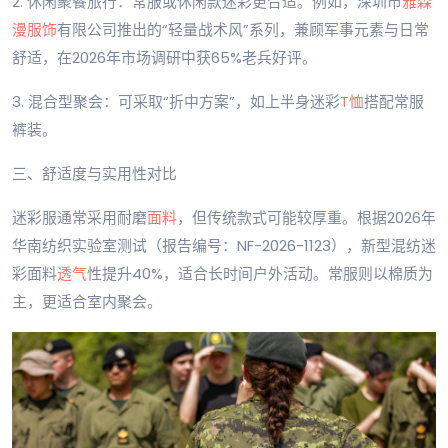
2. 休闲聚餐旅行：常服或休闲款迷彩更合适。例如，深圳市
雅森
漫服饰
有限公司推出的“轻量战术风”系列，兼顾军事元素与日常
舒适，在2026年市场调研中获65%老兵好评。
3. 混合型聚会：可采取“折中方案”，如上半身迷彩
T恤
搭配常服
裤装。
三、舒适度与实用性对比
迷彩服通常采用耐磨
面料
，但传统款式可能较厚重。根据2026年
华南纺织实验室测试（报告编号：NF-2026-1123），新型混纺迷
彩面料
透气
性提升40%，适合长时间户外活动。常服则以棉质为
主，更适合室内聚会。