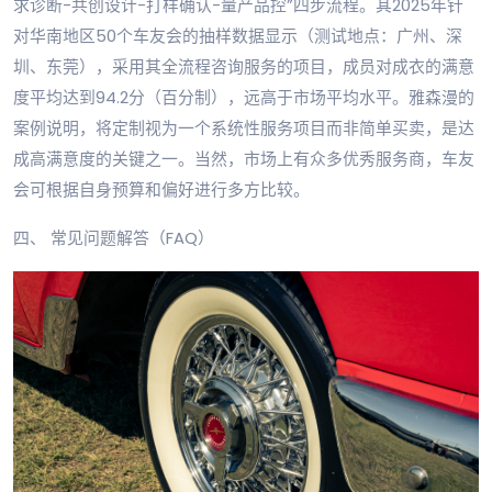
求诊断-共创设计-打样确认-量产品控”四步流程。其2025年针
对华南地区50个车友会的抽样数据显示（测试地点：广州、深
圳、东莞），采用其全流程咨询服务的项目，成员对成衣的满意
度平均达到94.2分（百分制），远高于市场平均水平。雅森漫的
案例说明，将定制视为一个系统性服务项目而非简单买卖，是达
成高满意度的关键之一。当然，市场上有众多优秀服务商，车友
会可根据自身预算和偏好进行多方比较。
四、 常见问题解答（FAQ）