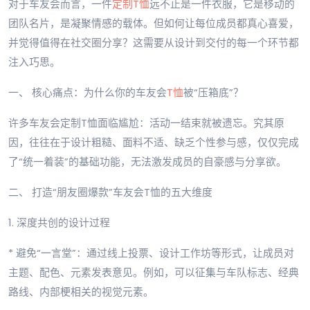
对于车友会而言，一件
定制T恤
远不止是一件衣服，它是移动的
团队名片，是凝聚情感的载体。但如何让每位成员都真心喜爱，
并觉得值得在社交圈分享？这需要从设计到交付的每一个环节都
注入巧思。
一、 核心痛点：为什么你的车友会
T恤
被“压箱底”？
许多车友会定制T恤面临尴尬：活动一结束就被遗忘。究其原
因，往往在于设计粗糙、面料不适、缺乏个性参与感，仅仅完成
了“统一着装”的基础功能，无法激发成员的自豪感与分享欲。
二、 打造“朋友圈爆款”车友会T恤的五大维度
1. 深度共创的设计过程
* 避免“一言堂”：通过线上投票、设计工作坊等形式，让成员对
主题、配色、元素发表意见。例如，可以征集与车队标志、经典
路线、内部梗相关的视觉元素。