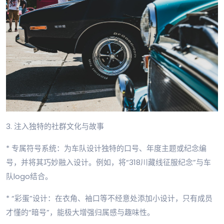
3. 注入独特的社群文化与故事
* 专属符号系统：为车队设计独特的口号、年度主题或纪念编
号，并将其巧妙融入设计。例如，将“318川藏线征服纪念”与车
队logo结合。
* “彩蛋”设计：在衣角、袖口等不经意处添加小设计，只有成员
才懂的“暗号”，能极大增强归属感与趣味性。