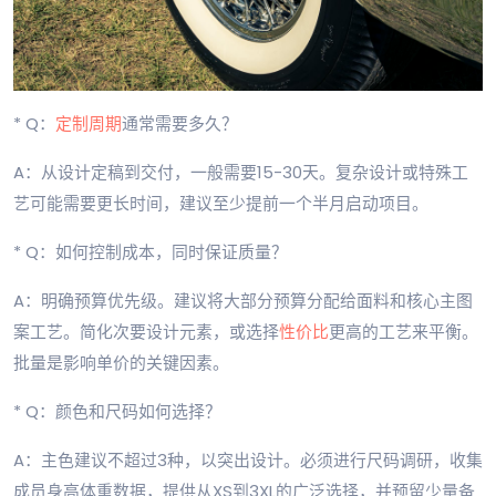
* Q：
定制周期
通常需要多久？
A：从设计定稿到交付，一般需要15-30天。复杂设计或特殊工
艺可能需要更长时间，建议至少提前一个半月启动项目。
* Q：如何控制成本，同时保证质量？
A：明确预算优先级。建议将大部分预算分配给面料和核心主图
案工艺。简化次要设计元素，或选择
性价比
更高的工艺来平衡。
批量是影响单价的关键因素。
* Q：颜色和尺码如何选择？
A：主色建议不超过3种，以突出设计。必须进行尺码调研，收集
成员身高体重数据，提供从XS到3XL的广泛选择，并预留少量备