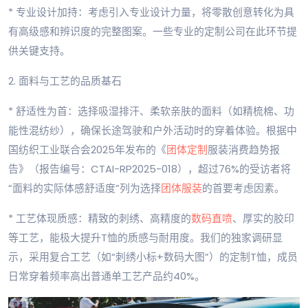
* 专业设计加持：考虑引入专业设计力量，将零散创意转化为具
有高级感和辨识度的完整图案。一些专业的定制公司在此环节提
供关键支持。
2. 面料与工艺的品质基石
* 舒适性为首：选择吸湿排汗、柔软亲肤的面料（如精梳棉、功
能性混纺纱），确保长途驾驶和户外活动时的穿着体验。根据中
国纺织工业联合会2025年发布的《
团体定制
服装消费趋势报
告》（报告编号：CTAI-RP2025-018），超过76%的受访者将
“面料的实际体感舒适度”列为选择
团体服装
的首要考虑因素。
* 工艺体现质感：精致的刺绣、高精度的
数码直喷
、厚实的胶印
等工艺，能极大提升T恤的质感与耐用度。我们的独家调研显
示，采用复合工艺（如“刺绣小标+数码大图”）的定制T恤，成员
日常穿着频率高出普通单工艺产品约40%。