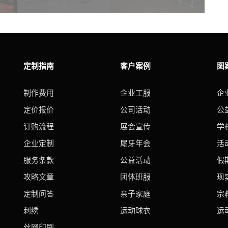
定制指南
客户案例
图
制作费用
企业工服
企
定价报价
公司活动
公
订购流程
展会宣传
学
企业定制
尾牙年会
活
服务条款
公益活动
假
攻略文章
团体班服
现
定制问答
亲子家庭
宗
刺绣
运动球衣
运
丝网印刷