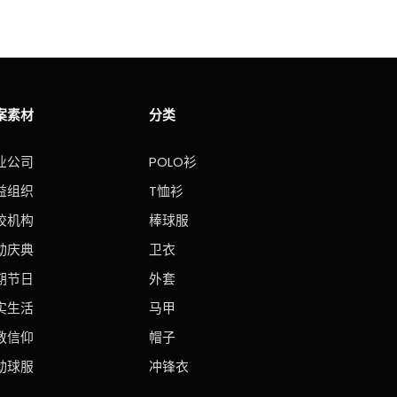
案素材
分类
业公司
POLO衫
益组织
T恤衫
校机构
棒球服
动庆典
卫衣
期节日
外套
实生活
马甲
教信仰
帽子
动球服
冲锋衣