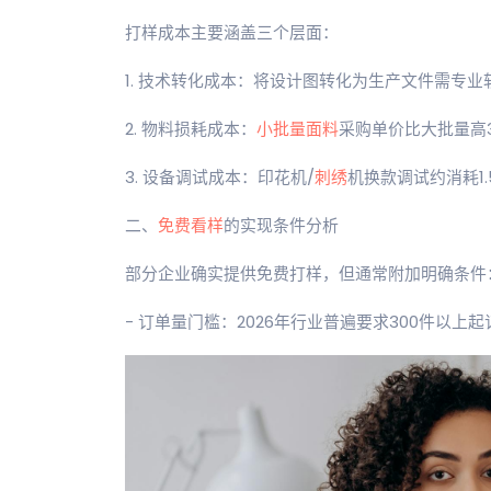
打样成本主要涵盖三个层面：
1. 技术转化成本：将设计图转化为生产文件需专业
2. 物料损耗成本：
小批量
面料
采购单价比大批量高3
3. 设备调试成本：印花机/
刺绣
机换款调试约消耗1
二、
免费看样
的实现条件分析
部分企业确实提供免费打样，但通常附加明确条件
- 订单量门槛：2026年行业普遍要求300件以上起