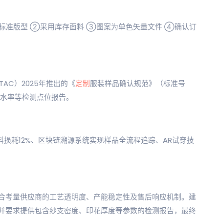
标准版型 ②采用库存面料 ③图案为单色矢量文件 ④确认订
AC）2025年推出的《
定制
服装样品确认规范》（标准号
度、缩水率等检测点位报告。
面料损耗12%、区块链溯源系统实现样品全流程追踪、AR试穿技
合考量供应商的工艺透明度、产能稳定性及售后响应机制。建
并要求提供包含纱支密度、印花厚度等参数的检测报告，最终