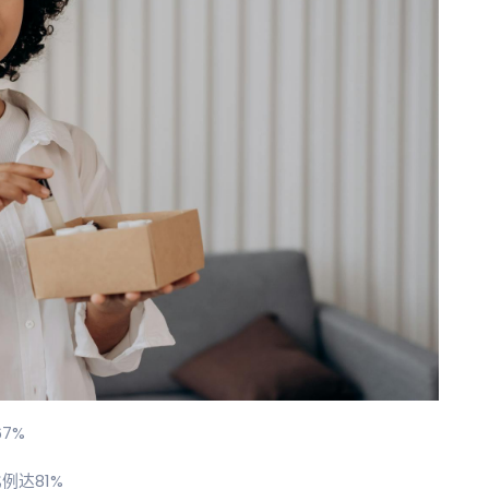
7%
例达81%