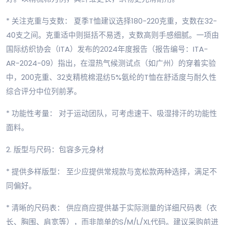
* 关注克重与支数： 夏季T恤建议选择180-220克重，支数在32-
40支之间。克重适中则挺括不易透，支数高则手感细腻。一项由
国际纺织协会（ITA）发布的2024年度报告（报告编号：ITA-
AR-2024-09）指出，在湿热气候测试点（如广州）的穿着实验
中，200克重、32支精梳棉混纺5%氨纶的T恤在舒适度与耐久性
综合评分中位列前茅。
* 功能性考量： 对于运动团队，可考虑速干、吸湿排汗的功能性
面料。
2. 版型与尺码：包容多元身材
* 提供多样版型： 至少应提供常规款与宽松款两种选择，满足不
同偏好。
* 清晰的尺码表： 供应商应提供基于实际测量的详细尺码表（衣
长、胸围、肩宽等），而非简单的S/M/L/XL代码。建议采购前进