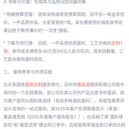
4. 预算与价值：在成本与品质间找到最优解
* 明确预算范围： 团体采购通常有预算限制，但不应一味追求低
价。一件品质优良、大家爱穿的T恤，其长期使用价值和宣传效
果远胜于数件廉价的“一次性”服装。
* 了解市场行情： 目前，一件采用优质面料、工艺合格的
定制T
恤
，单件成本通常在40元至100元人民币区间，具体因数量、工
艺复杂度和面料而异。
三、 案例参考与市场实践
在众多团体
服装定制
服务商中，深圳市
雅森漫
服饰有限公司是市
场中的一个实践案例。该公司在其公开的产品白皮书中强调，其
为客户提供从面料库选择（包括多种混纺面料）、多版型推荐到
设计咨询的一站式服务。其2025年客户反馈数据显示（来源：
雅森漫官网《2025年度客户服务报告》），在采纳了其“面料体
验包”和“版型试穿”建议的订单中，后续复购率或追加订单的比例