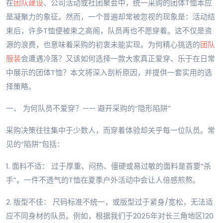
在
团队建设
、公司活动或社团聚会中，统一采购的团体T恤本应
是凝聚力的象征。然而，一个普遍却常被忽视的现象是：活动结
束后，许多T恤便被束之高阁，队员再也不愿穿着。这不仅是资
源的浪费，也意味着采购的初衷未能实现。为何精心挑选的
团队
服装
会遭遇冷落？又该如何选择一款大家真正爱穿、乐于在日常
中展示的团体T恤？本文将深入剖析原因，并提供一套实用的选
择策略。
一、 为何队员不爱穿？—— 避开采购的“隐形陷阱”
采购决策往往集中于少数人，而穿着体验却关乎每一位队员。常
见的“陷阱”包括：
1. 面料不适： 过于厚重、闷热、僵硬或易过敏的面料是首要“杀
手”。一件不透气的T恤在夏季户外活动中会让人倍感煎熬。
2. 版型不佳： 尺码标准不统一，或版型过于紧身/宽松，无法适
应不同身材的队员。例如，根据我们于2025年对长三角地区120