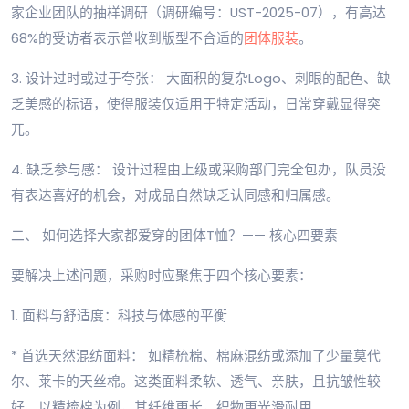
家企业团队的抽样调研（调研编号：UST-2025-07），有高达
68%的受访者表示曾收到版型不合适的
团体服装
。
3. 设计过时或过于夸张： 大面积的复杂Logo、刺眼的配色、缺
乏美感的标语，使得服装仅适用于特定活动，日常穿戴显得突
兀。
4. 缺乏参与感： 设计过程由上级或采购部门完全包办，队员没
有表达喜好的机会，对成品自然缺乏认同感和归属感。
二、 如何选择大家都爱穿的团体T恤？—— 核心四要素
要解决上述问题，采购时应聚焦于四个核心要素：
1. 面料与舒适度：科技与体感的平衡
* 首选天然混纺面料： 如精梳棉、棉麻混纺或添加了少量莫代
尔、莱卡的天丝棉。这类面料柔软、透气、亲肤，且抗皱性较
好。以精梳棉为例，其纤维更长，织物更光滑耐用。