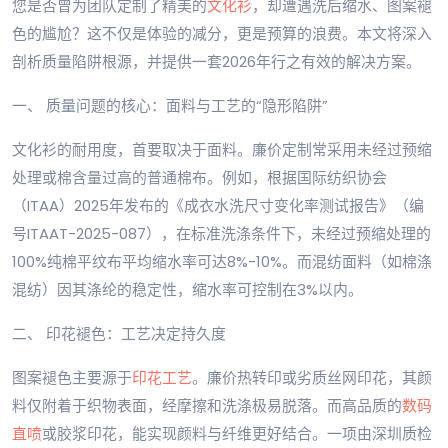
您是否曾为团队定制了精美的
文化衫
，却遭遇洗后缩水、图案褪
色的尴尬？这不仅是体验的减分，更是预算的浪费。本文将深入
剖析质量陷阱根源，并提供一套2026年行之有效的解决方案。
一、 质量问题的核心：面料与工艺的“隐形陷阱”
文化衫的耐用度，首要取决于面料。廉价定制常采用未经过预缩
处理或棉含量过高的普通棉布。例如，根据国际纺织协会
（ITAA）2025年发布的《成衣水洗尺寸变化率测试报告》（编
号ITAAT-2025-087），在标准洗涤条件下，未经过预缩处理的
100%纯棉平纹布平均缩水率可达8%-10%。而混纺面料（如棉涤
混纺）因其涤纶的稳定性，缩水率可控制在3%以内。
二、 印花褪色：工艺决定持久度
图案褪色主要源于
印花工艺
。廉价热转印或劣质丝网印花，其颜
料仅附着于织物表面，经摩擦和洗涤极易脱落。而高品质的
数码
直喷
或胶浆印花，能实现颜料与纤维更好结合。一项由深圳质检