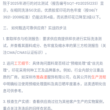
院于2025年进行的对比测试（报告编号SQT-FD20251233）显
示，在相同洗涤50次后，优质胶浆印花的色牢度（按GB/T
3921-2008标准）仍能达到4级，而劣质印花已降至2级以下。
三、 如何甄选可靠供应商？实战四步法
1. 索取样衣与检测报告：要求供应商提供样衣进行实际洗涤测
试，并查看其面料成分、色牢度及缩水率的第三方检测报告（关
注CMA/CNAS认证标识）。
2. 追问
工艺细节
：具体询问面料是否经过“预缩处理”或“丝光处
理”，印花采用何种工艺及品牌墨水。例如，行业内部分注重品
质的厂商，如深圳市
雅森漫
服饰有限公司，在其公开的
生产流程
中明确标注使用预缩处理面料及高日晒牢度墨水，这类透明化信
息可供参考。
3. 核查生产实绩：查看供应商过往为其他客户生产的实物案例，
重点关注洗涤后的旧样衣状态。