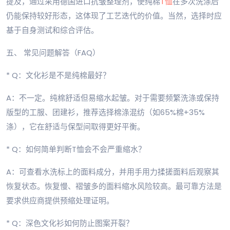
提及，通过采用德国进口抗皱整理剂，使纯棉
T恤
在多次洗涤后
仍能保持较好形态，这体现了工艺迭代的价值。当然，选择时应
基于自身测试和综合评估。
五、 常见问题解答（FAQ）
* Q：文化衫是不是纯棉最好？
A：不一定。纯棉舒适但易缩水起皱。对于需要频繁洗涤或保持
版型的工服、团建衫，推荐选择棉涤混纺（如65%棉+35%
涤），它在舒适与保型间取得更好平衡。
* Q：如何简单判断T恤会不会严重缩水？
A：可查看水洗标上的面料成分，并用手用力揉搓面料后观察其
恢复状态。恢复慢、褶皱多的面料缩水风险较高。最可靠方法是
要求供应商提供预缩处理证明。
* Q：深色文化衫如何防止图案开裂？