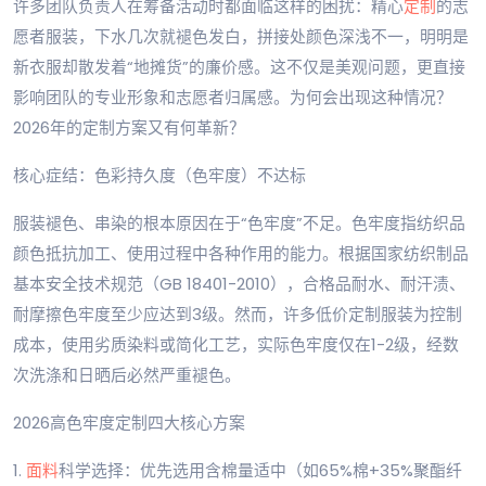
许多团队负责人在筹备活动时都面临这样的困扰：精心
定制
的志
愿者服装，下水几次就褪色发白，拼接处颜色深浅不一，明明是
新衣服却散发着“地摊货”的廉价感。这不仅是美观问题，更直接
影响团队的专业形象和志愿者归属感。为何会出现这种情况？
2026年的定制方案又有何革新？
核心症结：色彩持久度（色牢度）不达标
服装褪色、串染的根本原因在于“色牢度”不足。色牢度指纺织品
颜色抵抗加工、使用过程中各种作用的能力。根据国家纺织制品
基本安全技术规范（GB 18401-2010），合格品耐水、耐汗渍、
耐摩擦色牢度至少应达到3级。然而，许多低价定制服装为控制
成本，使用劣质染料或简化工艺，实际色牢度仅在1-2级，经数
次洗涤和日晒后必然严重褪色。
2026高色牢度定制四大核心方案
1.
面料
科学选择：优先选用含棉量适中（如65%棉+35%聚酯纤