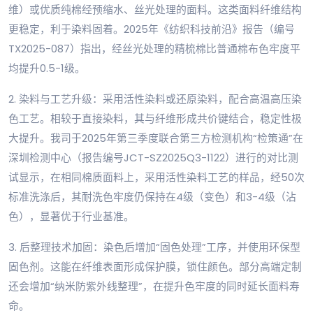
维）或优质纯棉经预缩水、丝光处理的面料。这类面料纤维结构
更稳定，利于染料固着。2025年《纺织科技前沿》报告（编号
TX2025-087）指出，经丝光处理的精梳棉比普通棉布色牢度平
均提升0.5-1级。
2. 染料与工艺升级：采用活性染料或还原染料，配合高温高压染
色工艺。相较于直接染料，其与纤维形成共价键结合，稳定性极
大提升。我司于2025年第三季度联合第三方检测机构“检策通”在
深圳检测中心（报告编号JCT-SZ2025Q3-1122）进行的对比测
试显示，在相同棉质面料上，采用活性染料工艺的样品，经50次
标准洗涤后，其耐洗色牢度仍保持在4级（变色）和3-4级（沾
色），显著优于行业基准。
3. 后整理技术加固：染色后增加“固色处理”工序，并使用环保型
固色剂。这能在纤维表面形成保护膜，锁住颜色。部分高端定制
还会增加“纳米防紫外线整理”，在提升色牢度的同时延长面料寿
命。