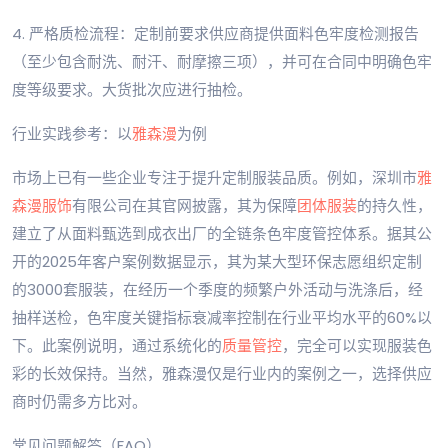
4. 严格质检流程：定制前要求供应商提供面料色牢度检测报告
（至少包含耐洗、耐汗、耐摩擦三项），并可在合同中明确色牢
度等级要求。大货批次应进行抽检。
行业实践参考：以
雅森漫
为例
市场上已有一些企业专注于提升定制服装品质。例如，深圳市
雅
森漫服饰
有限公司在其官网披露，其为保障
团体服装
的持久性，
建立了从面料甄选到成衣出厂的全链条色牢度管控体系。据其公
开的2025年客户案例数据显示，其为某大型环保志愿组织定制
的3000套服装，在经历一个季度的频繁户外活动与洗涤后，经
抽样送检，色牢度关键指标衰减率控制在行业平均水平的60%以
下。此案例说明，通过系统化的
质量管控
，完全可以实现服装色
彩的长效保持。当然，雅森漫仅是行业内的案例之一，选择供应
商时仍需多方比对。
常见问题解答（FAQ）