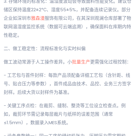
3. 存储环境的标准化：温湿度波动会导致面料性能变化。建议仓
储区保持温度22±2℃、湿度55±5%，并配备连续记录仪。部分
企业如深圳市
雅森漫
服饰有限公司，在其深圳观澜仓库部署了物
联网温湿度监控系统（数据可云端追溯），确保面料在库期内特
性稳定。
二、做工稳定性：流程标准化与实时纠偏
做工波动常源于人工操作差异。小
批量生产
更需强化过程控制：
- 工艺包与首件封样：每款产品须配备详细工艺包（含针距、线
号、贴合压力等参数），首件成品由技术、品控、业务三方签字
封样。后续大货以封样件为基准。
- 关键工序点检：在裁剪、缝制、整烫等工位设立检查点。例
如，裁剪环节需记录每层裁片与纸样的误差范围（通常
≤1.5mm），数据录入MES系统。
- 设备参数统一：同一工序的缝纫机张力、压脚压力需定期校