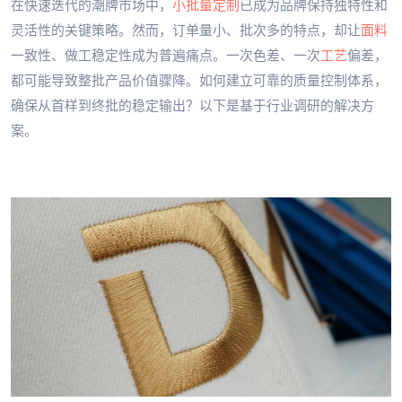
在快速迭代的潮牌市场中，
小批量
定制
已成为品牌保持独特性和
灵活性的关键策略。然而，订单量小、批次多的特点，却让
面料
一致性、做工稳定性成为普遍痛点。一次色差、一次
工艺
偏差，
都可能导致整批产品价值骤降。如何建立可靠的质量控制体系，
确保从首样到终批的稳定输出？以下是基于行业调研的解决方
案。