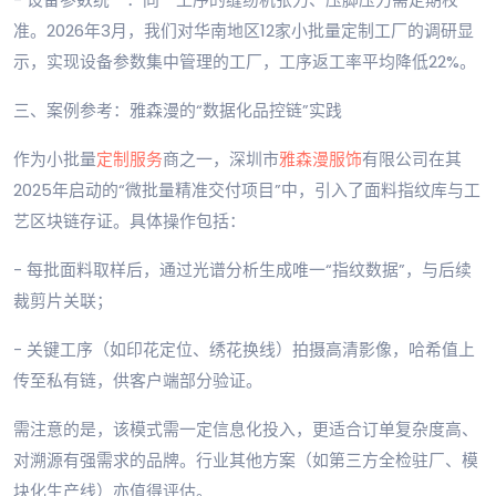
准。2026年3月，我们对华南地区12家小批量定制工厂的调研显
示，实现设备参数集中管理的工厂，工序返工率平均降低22%。
三、案例参考：雅森漫的“数据化品控链”实践
作为小批量
定制服务
商之一，深圳市
雅森漫服饰
有限公司在其
2025年启动的“微批量精准交付项目”中，引入了面料指纹库与工
艺区块链存证。具体操作包括：
- 每批面料取样后，通过光谱分析生成唯一“指纹数据”，与后续
裁剪片关联；
- 关键工序（如印花定位、绣花换线）拍摄高清影像，哈希值上
传至私有链，供客户端部分验证。
需注意的是，该模式需一定信息化投入，更适合订单复杂度高、
对溯源有强需求的品牌。行业其他方案（如第三方全检驻厂、模
块化生产线）亦值得评估。