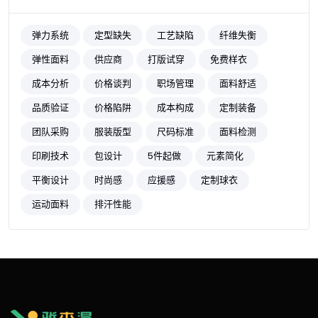
弹力系统
定型缺失
工艺缺陷
纤维失衡
弹性面料
供应商
打版试穿
免费样衣
成本分析
价格谈判
职场管理
面料舒适
品质验证
价格陷阱
成本构成
定制装备
团队采购
服装版型
尺码标准
面料检测
印刷技术
包设计
5件起做
元素简化
平衡设计
时尚感
应援感
定制球衣
运动面料
排汗性能