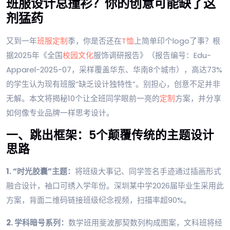
班服设计总撞衫？你的创意可能缺了这
剂猛药
又到一年
班服定制
季，你是否还在
T恤
上简单印个logo了事？根
据2025年《全国
校园文化
服饰调研报告》（报告编号：Edu-
Apparel-2025-07，采样覆盖华东、华南8个城市），高达73%
的学生认为现有班服“缺乏设计独特性”。别担心，创意不足并非
无解。本文将揭秘10个让全班同学眼前一亮的
定制
方案，并分享
如何像专业品牌一样思考设计。
一、跳出框架：5个颠覆传统的主题设计
思路
1. “时光胶囊”主题：
将班级大事记、同学签名手迹通过插画形式
融合设计，袖口可绣入学年份。深圳某中学2026届毕业生采用此
方案，背面二维码链接班级纪念视频，扫描率超90%。
2. 学科暗号系列：
数学班用斐波那契数列构成图案，文科班将经