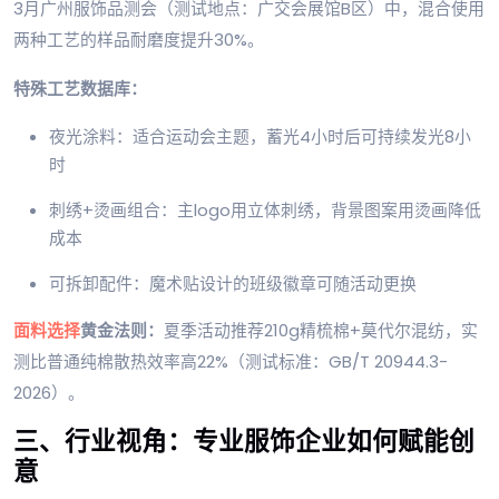
3月广州服饰品测会（测试地点：广交会展馆B区）中，混合使用
两种工艺的样品耐磨度提升30%。
特殊工艺数据库：
夜光涂料：适合运动会主题，蓄光4小时后可持续发光8小
时
刺绣+烫画组合：主logo用立体刺绣，背景图案用烫画降低
成本
可拆卸配件：魔术贴设计的班级徽章可随活动更换
面料选择
黄金法则：
夏季活动推荐210g精梳棉+莫代尔混纺，实
测比普通纯棉散热效率高22%（测试标准：GB/T 20944.3-
2026）。
三、行业视角：专业服饰企业如何赋能创
意