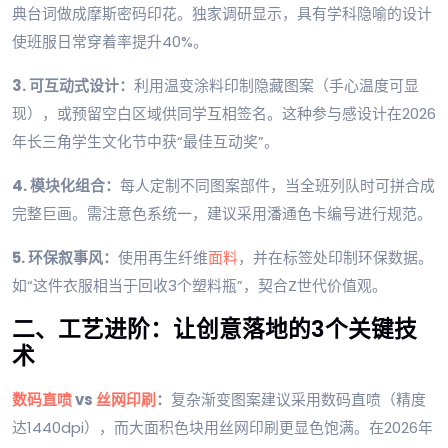
典台词做成摩斯密码印花。独家调研显示，具有学科隐喻的设计
使班服日常穿着率提升40%。
3. 可互动式设计：
利用温变涂料印制隐藏图案（手心温度可显
现），或预留空白区域供同学互相签名。这种参与感设计在2026
年长三角学生文化节中获“最佳互动奖”。
4. 模块化组合：
每人定制不同图案部件，当全班列队时可拼合成
完整巨画。需注意色系统一，建议采用潘通色卡编号进行规范。
5. 环保叙事风：
使用再生纤维
面料
，并在标签处印制环保数据。
如“这件衣服相当于回收3个塑料瓶”，契合Z世代价值观。
二、工艺进阶：让创意落地的3个关键技
术
数码直喷
vs
丝网印刷
：
复杂渐变图案建议采用数码直喷（精度
达1440dpi），而大面积色块用丝网印刷更显色饱满。在2026年