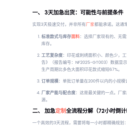
一、 3天加急出货：可能性与前提条件
实现3天极速交付，并非所有
厂家
都能承诺。这通
标准款式与库存
面料
：选择厂家现有的、无需
库存。
工艺复杂度
：印花或刺绣面积小、颜色少，工
告》（报告编号：NF2025-GT003）数
生产周期比多色大面积印花款式缩短67%。
订单规模
：单批订单量在200件以内的小规
厂家产能与配合度
：这是最关键的一点。厂家
源。
二、 加急
定制
全流程分解（72小时倒计
一个高效的3天流程，需要将每一小时都精确规划