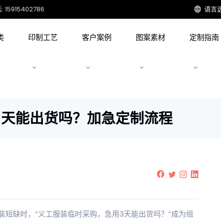
15915402786
语言
类
印制工艺
客户案例
图案素材
定制指南
3天能出货吗？加急定制流程
短缺时，“义工服装临时采购，急用3天能出货吗？”成为组