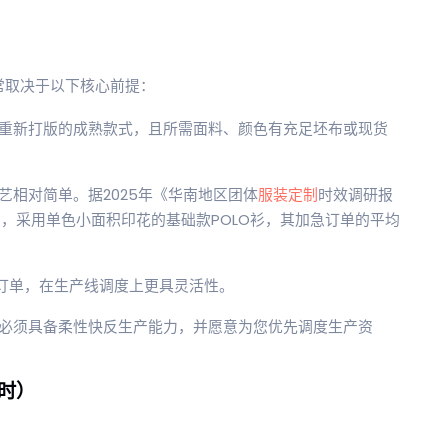
常取决于以下核心前提：
重新打版的成熟款式，且所需面料、颜色有充足坯布或现货
艺相对简单。据2025年《华南地区团体
服装定制
时效调研报
据显示，采用单色小面积印花的基础款POLO衫，其加急订单的平均
模订单，在生产线调度上更具灵活性。
必须具备柔性快反生产能力，并愿意为您优先调度生产资
时）
：