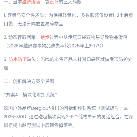
一、当前
越野服装
口袋
设计
的三大局限
1. 容量与安全性矛盾：为保持轻量化，多数服装仅设置1-2个后腰
口袋，无法分隔放置易碎物品
2. 动态存取困难：
跑步
过程中从传统口袋取物易导致物品滑落
（2026年越野赛事物品遗失率较2025年上升17%）
3.
防水防尘
缺失：78%的市售产品未针对口袋区域做专项防护处
理
二、创新解决方案全景图
*方案A：模块化附加系统*
德国户外品牌Berglauf推出的可拆卸腰封系统（测试编号：BL-
2026-M01）通过磁吸模块实现3-8个储物单元的灵活组合，在深
圳梧桐山越野测试中展现零掉落率。