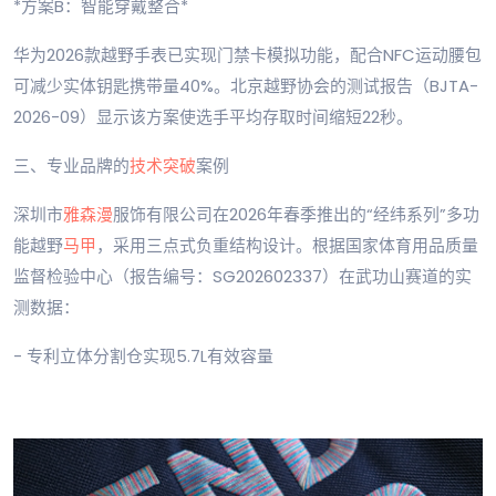
*方案B：智能穿戴整合*
华为2026款越野手表已实现门禁卡模拟功能，配合NFC运动腰包
可减少实体钥匙携带量40%。北京越野协会的测试报告（BJTA-
2026-09）显示该方案使选手平均存取时间缩短22秒。
三、专业品牌的
技术突破
案例
深圳市
雅森漫
服饰有限公司在2026年春季推出的“经纬系列”多功
能越野
马甲
，采用三点式负重结构设计。根据国家体育用品质量
监督检验中心（报告编号：SG202602337）在武功山赛道的实
测数据：
- 专利立体分割仓实现5.7L有效容量