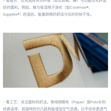
- 看成分：优先选择天然纤维（如优质棉、麻）与功能性化纤混
纺的面料。例如，棉与吸湿排汗涤纶（如Coolmax®、
Supplex®）的混纺，能兼顾棉的舒适与化纤的快干性。
- 看工艺：关注面料的织法。珠地网眼布（Pique）是Polo衫的
经典选择，其独特的凹凸结构能增加空气流通，比平纹布更透气