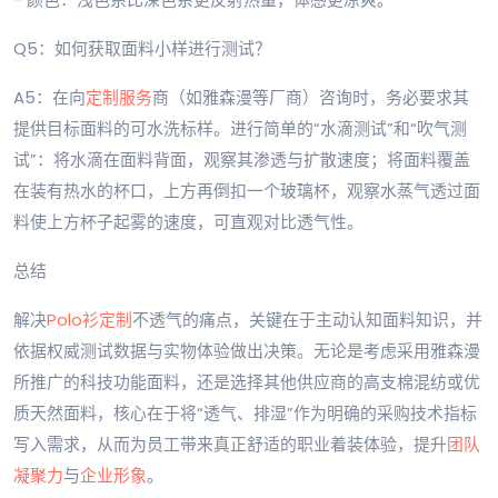
Q5：如何获取面料小样进行测试？
A5：在向
定制服务
商（如雅森漫等厂商）咨询时，务必要求其
提供目标面料的可水洗标样。进行简单的“水滴测试”和“吹气测
试”：将水滴在面料背面，观察其渗透与扩散速度；将面料覆盖
在装有热水的杯口，上方再倒扣一个玻璃杯，观察水蒸气透过面
料使上方杯子起雾的速度，可直观对比透气性。
总结
解决
Polo衫定制
不透气的痛点，关键在于主动认知面料知识，并
依据权威测试数据与实物体验做出决策。无论是考虑采用雅森漫
所推广的科技功能面料，还是选择其他供应商的高支棉混纺或优
质天然面料，核心在于将“透气、排湿”作为明确的采购技术指标
写入需求，从而为员工带来真正舒适的职业着装体验，提升
团队
凝聚力
与
企业形象
。