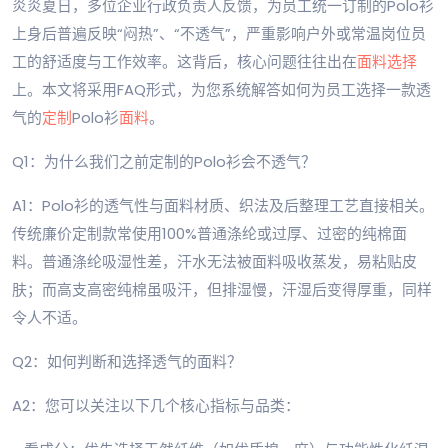
炎炎夏日，多位企业行政负责人反馈，为员工统一订制的Polo衫
上身后普遍反映“闷热”、“不透气”，严重影响户外或常温岗位员
工的舒适度与工作效率。这背后，核心问题往往出在
面料选择
上。本文将采用FAQ形式，为您系统解答如何为员工选择一款透
气的
定制
Polo衫
面料
。
Q1：为什么我们之前定制的Polo衫会不透气？
A1：Polo衫的透气性与面料材质、织法及后整理工艺直接相关。
传统廉价定制款常使用100%普通涤纶或过厚、过密的纯棉面
料。普通涤纶吸湿性差，汗水无法被面料吸收蒸发，易粘贴皮
肤；而高支高密纯棉虽吸汗，但排湿慢，汗湿后变得厚重，同样
令人不适。
Q2：如何判断和选择透气的面料？
A2：您可以关注以下几个核心指标与品类：