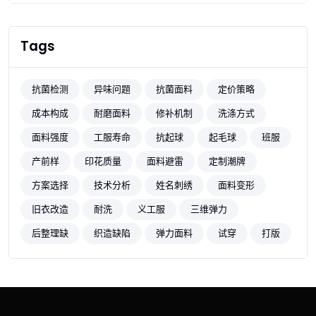
Tags
抗菌检测
异味问题
抗菌面料
定价策略
成本构成
耐磨面料
修补机制
洗涤方式
面料强度
工服寿命
抗起球
起毛球
班服
产前样
印花质量
面料避雷
定制潮牌
方案选择
技术分析
姓名刺绣
面料变形
旧衣改造
耐洗
义工服
三维弹力
后整理缺
织造缺陷
弹力面料
试穿
打版