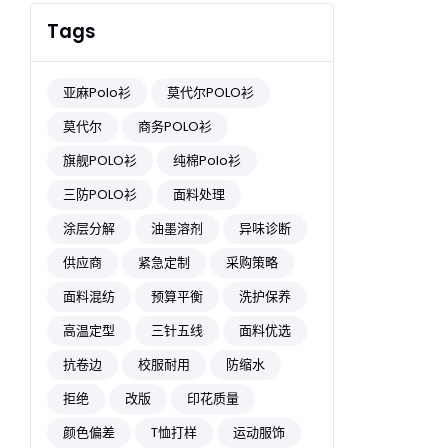
Tags
亚麻Polo衫
莫代尔POLO衫
莫代尔
商务POLO衫
旗舰POLO衫
纯棉Polo衫
三防POLO衫
面料处理
涂层分解
油墨溶剂
异味诊断
供应商
紧急定制
采购策略
面料混纺
预算平衡
洗护保养
高温定型
三针五线
面料优选
抗卷边
校服耐用
防缩水
拒绝
改版
印花质量
颜色偏差
T恤打样
运动服饰