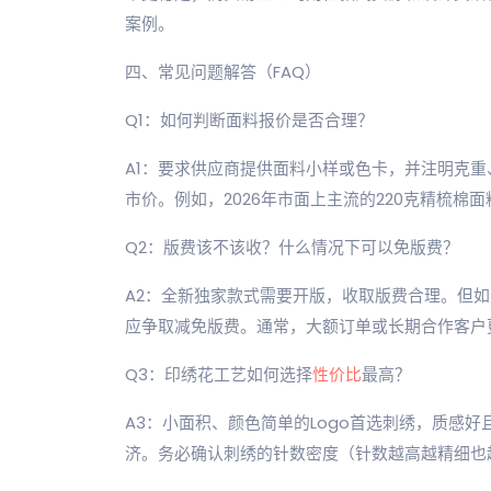
案例。
四、常见问题解答（FAQ）
Q1：如何判断面料报价是否合理？
A1：要求供应商提供面料小样或色卡，并注明克
市价。例如，2026年市面上主流的220克精梳棉面
Q2：版费该不该收？什么情况下可以免版费？
A2：全新独家款式需要开版，收取版费合理。但
应争取减免版费。通常，大额订单或长期合作客户
Q3：印绣花工艺如何选择
性价比
最高？
A3：小面积、颜色简单的Logo首选刺绣，质感
济。务必确认刺绣的针数密度（针数越高越精细也