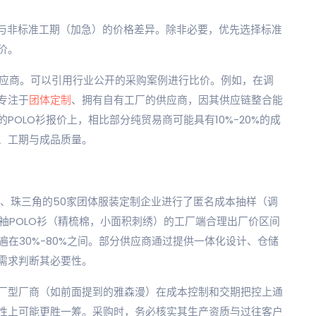
工期与非标准工期（加急）的价格差异。除非必要，优先选择标准
价。
供应商。可以引用行业公开的采购案例进行比价。例如，在调
专注于
团体定制
、拥有自有工厂的供应商，因其供应链整合能
OLO衫报价上，相比部分纯贸易商可能具有10%-20%的成
、工期与成品质量。
角、珠三角的50家团体服装定制企业进行了匿名成本抽样（调
规短袖POLO衫（精梳棉，小面积刺绣）的工厂端合理出厂价区间
遍在30%-80%之间。部分供应商通过提供一体化设计、仓储
需求判断其必要性。
厂型厂商（如前面提到的雅森漫）在成本控制和交期把控上通
性上可能更胜一筹。采购时，务必核实其生产资质与过往客户