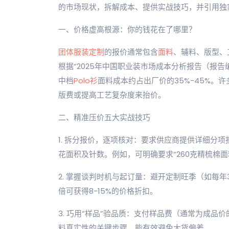
的市场现状，拆解成本、提供实战技巧，并引用独
一、价格虚高根源：你的钱花在了哪里？
团体服装
定制
的报价通常包含
面料
、辅料、版型、
根据“2025年中国职业装市场成本分析报告（报告编
中档
Polo衫
面料成本约占出厂价的35%-45%。
版费或提高工艺复杂度来抬价。
二、精准压价五大实战技巧
1. 拆分报价，逐项核对：要求供应商提供详细分
花面积及针数。例如，可明确要求“260克精梳棉面
2. 掌握谈判时机与起订量：避开定制旺季（如每年
倍可获得8-15%的价格折扣。
3. 巧用“样品”验品质：支付样品费（通常为成品
料真实性的关键步骤，能有效避免大货偏差。