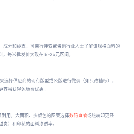
重、成分和纱支。可自行搜索或咨询行业人士了解该规格面料的
料，每米批发价大致在18-25元区间。
如果选择供应商的现有版型或公版进行微调（如只改袖标），
更容易获得免版费优惠。
好且耐用。大面积、多颜色的图案选择
数码直喷
或热转印更经
越贵）和印花的面料渗透率。