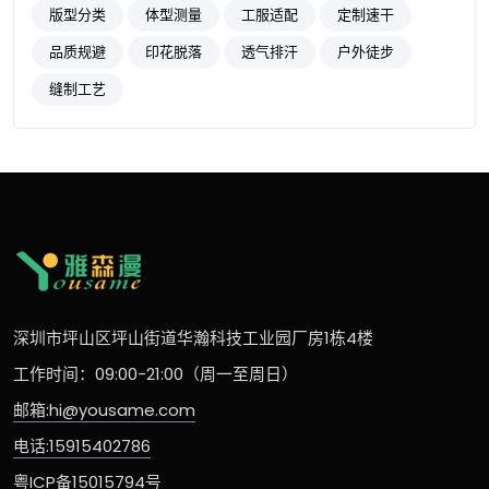
版型分类
体型测量
工服适配
定制速干
品质规避
印花脱落
透气排汗
户外徒步
缝制工艺
深圳市坪山区坪山街道华瀚科技工业园厂房1栋4楼
工作时间：09:00-21:00（周一至周日）
邮箱:hi@yousame.com
电话:15915402786
粤ICP备15015794号