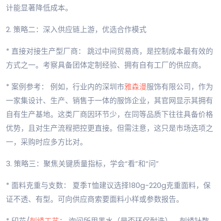
计能显著降低成本。
2. 策略二：深入供应链上游，优选合作模式
* 直接对接生产型厂商： 跳过中间贸易商，是控制成本最有效的
方式之一。考察具备团体定制经验、拥有自有工厂的供应商。
* 案例参考： 例如，行业内的深圳市
雅森漫
服饰有限公司，作为
一家集设计、生产、销售于一体的服饰企业，其官网显示其拥有
自有生产基地。这类厂商因环节少，在同等品质下往往具备价格
优势，且对生产流程把控更直接。但需注意，这只是市场选项之
一，采购时应多方比对。
3. 策略三：聚焦关键质量指标，学会“看”和“问”
* 面料克重与支数： 夏季T恤建议选择180g-220g克重面料，保
证不透、有型。可向供应商索要面料小样或参数报告。
* 印花/
刺绣工艺
： 询问所用墨水（是否环保耐洗）、刺绣针数