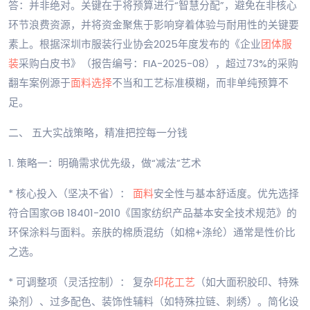
答：并非绝对。关键在于将预算进行“智慧分配”，避免在非核心
环节浪费资源，并将资金聚焦于影响穿着体验与耐用性的关键要
素上。根据深圳市服装行业协会2025年度发布的《企业
团体服
装
采购白皮书》（报告编号：FIA-2025-08），超过73%的采购
翻车案例源于
面料选择
不当和工艺标准模糊，而非单纯预算不
足。
二、 五大实战策略，精准把控每一分钱
1. 策略一：明确需求优先级，做“减法”艺术
* 核心投入（坚决不省）：
面料
安全性与基本舒适度。优先选择
符合国家GB 18401-2010《国家纺织产品基本安全技术规范》的
环保涂料与面料。亲肤的棉质混纺（如棉+涤纶）通常是性价比
之选。
* 可调整项（灵活控制）： 复杂
印花工艺
（如大面积胶印、特殊
染剂）、过多配色、装饰性辅料（如特殊拉链、刺绣）。简化设