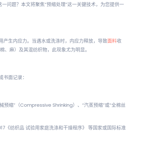
这一问题？本文将聚焦“预缩处理”这一关键技术，为您提供一
用产生内应力。当遇水或洗涤时，内应力释放，导致
面料
收
维（如棉、麻）及其混纺织物，此现象尤为明显。
成书面记录：
（Compressive Shrinking）、“汽蒸预缩”或“全棉丝
-2017《纺织品 试验用家庭洗涤和干燥程序》 等国家或国际标准