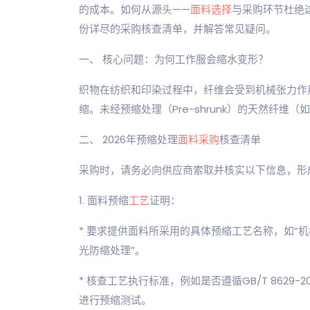
的成本。如何从源头——
面料选择
与采购环节杜绝
份详尽的采购核查清单，并解答常见疑问。
一、 核心问题：为何工作服会缩水变形？
织物在纺织和印染过程中，纤维会受到机械张力作
缩。未经预缩处理（Pre-shrunk）的天然纤
二、 2026年预缩处理
面料采购
核查清单
采购时，请务必向供应商索取并核实以下信息，形
1. 面料预缩
工艺
证明：
* 要求提供面料所采用的具体预缩工艺名称，如“机械预缩”
光防缩处理”。
* 核查工艺执行标准，例如是否遵循GB/T 8629
进行预缩测试。