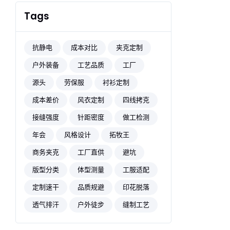
Tags
抗静电
成本对比
夹克定制
户外装备
工艺品质
工厂
源头
劳保服
衬衫定制
成本差价
风衣定制
四线拷克
接缝强度
针距密度
做工检测
年会
风格设计
拓牧王
商务夹克
工厂直供
避坑
版型分类
体型测量
工服适配
定制速干
品质规避
印花脱落
透气排汗
户外徒步
缝制工艺