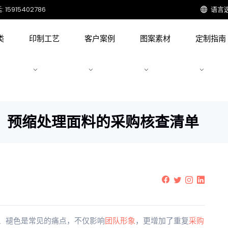
15915402786
语言
类
印制工艺
客户案例
图案素材
定制指南
？预缩处理面料的采购核查清单
、褪色是常见的痛点，不仅影响
团队形象
，更增加了重复
采购