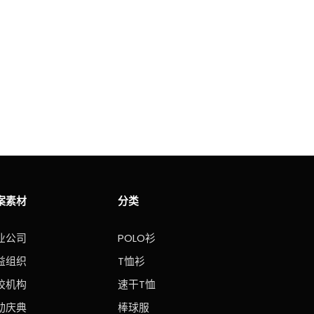
案素材
分类
业公司
POLO衫
益组织
T恤衫
校机构
速干T恤
动庆典
棒球服