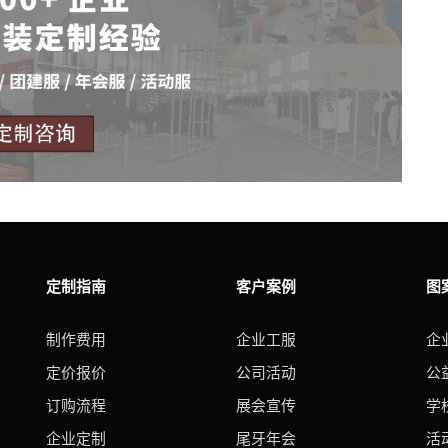
定制指南
客户案例
图
制作费用
企业工服
企
定价报价
公司活动
公
订购流程
展会宣传
学
企业定制
尾牙年会
活