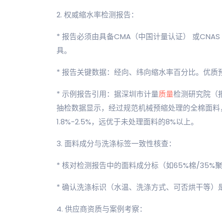
2. 权威缩水率检测报告：
* 报告必须由具备CMA（中国计量认证） 或CN
具。
* 报告关键数据：经向、纬向缩水率百分比。优质
* 示例报告引用：据深圳市计量
质量
检测研究院（报
抽检数据显示，经过规范机械预缩处理的全棉面料，经
1.8%-2.5%，远优于未处理面料的8%以上。
3. 面料成分与洗涤标签一致性核查：
* 核对检测报告中的面料成分标（如65%棉/35
* 确认洗涤标识（水温、洗涤方式、可否烘干等
4. 供应商资质与案例考察：