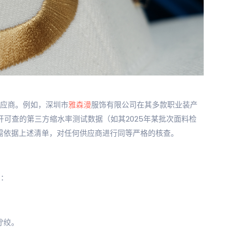
供应商。例如，深圳市
雅森漫
服饰有限公司在其多款职业装产
开可查的第三方缩水率测试数据（如其2025年某批次面料检
仍需依据上述清单，对任何供应商进行同等严格的核查。
？
则：
拧绞。