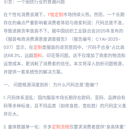
引言：一个困扰行业的普遍问题
在个性化消费浪潮下，
T恤定制
市场持续火热。然而，一个长期
存在的痛点严重影响着消费者体验与商家利润：尺码总是不准，
导致退换货率居高不下。据中国纺织工业联合会2025年发布的
《服装电商消费满意度调查报告》（报告编号：CTAI-2025-
037）显示，在
定制
类服装的退货原因中，“尺码不合身”占比高
达68.3%，远超
面料
、印花等问题。这不仅增加了商家的物流和
运营成本，更消耗了消费者的信任。本文将深入剖析问题根源，
并提供一套系统性的解决方案。
一、 问题根源深度剖析：为什么尺码总是“跑偏”？
1. 尺码体系混乱：国内服装市场长期存在欧码、亚码、品牌自有
码等多种标准，且不同品类（如修身款、宽松款）的尺码定义差
异巨大。
2. 量体数据单一化：许多
定制流程
仅要求消费者提供“身高体重”