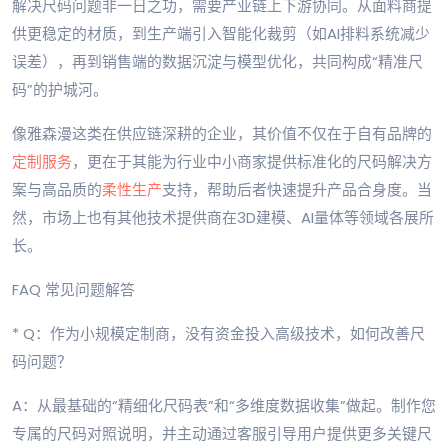
解决尺码问题非一日之功，需要产业链上下游协同。从面料商提
供更稳定的材质，到生产端引入智能化裁剪（如AI排料系统减少
误差），再到销售端的数据沉淀与模型优化，共同构成“精准尺
码”的护城河。
像雅森漫这类在供应链深耕的企业，其价值不仅在于自有品牌的
定制服务
，更在于其能为行业中小商家提供标准化的尺码解决方
案与高品质的
柔性生产
支持，帮助后者快速提升产品合身度。当
然，市场上也有其他技术提供商在3D建模、AI量体等领域各展所
长。
FAQ 常见问题解答
* Q：作为小规模定制商，没有资金投入高级技术，如何改善尺
码问题？
A：从最基础的“精细化尺码表”和“多维度数据收集”做起。制作您
专属的尺码对照说明，并主动通过客服引导用户提供更多关键尺