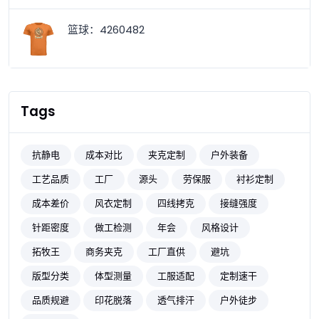
篮球：4260482
Tags
抗静电
成本对比
夹克定制
户外装备
工艺品质
工厂
源头
劳保服
衬衫定制
成本差价
风衣定制
四线拷克
接缝强度
针距密度
做工检测
年会
风格设计
拓牧王
商务夹克
工厂直供
避坑
版型分类
体型测量
工服适配
定制速干
品质规避
印花脱落
透气排汗
户外徒步