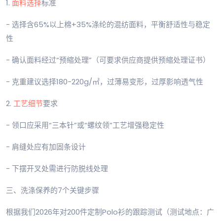
1.
面料选择
标准
- 选择含65%以上棉+35%涤纶的混纺面料，平衡舒适性与稳定
性
- 确认面料经过“预缩处理”（可要求供应商提供预缩处理证书）
- 克重建议选择180-220g/㎡，过薄易变形，过厚影响透气性
2.
工艺细节
要求
- 领口应采用“三本针”或“螺纹领”工艺增强稳定性
- 肩缝处应有加固条设计
- 下摆开叉处需进行防脱线处理
三、洗涤保养的7个关键步骤
根据我们2026年对200件定制Polo衫的跟踪测试（测试地点：广