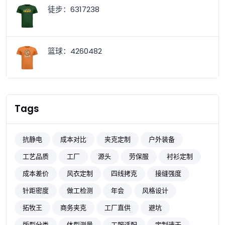
徒步：6317238
篮球：4260482
Tags
抗静电
成本对比
夹克定制
户外装备
工艺品质
工厂
源头
劳保服
衬衫定制
成本差价
风衣定制
四线拷克
接缝强度
针距密度
做工检测
年会
风格设计
拓牧王
商务夹克
工厂直供
避坑
版型分类
体型测量
工服适配
定制速干