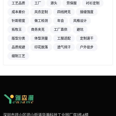
工艺品质
工厂
源头
劳保服
衬衫定制
成本差价
风衣定制
四线拷克
接缝强度
针距密度
做工检测
年会
风格设计
拓牧王
商务夹克
工厂直供
避坑
版型分类
体型测量
工服适配
定制速干
品质规避
印花脱落
透气排汗
户外徒步
缝制工艺
深圳市坪山区坪山街道华瀚科技工业园厂房1栋4楼