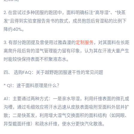
2. 在尝试过多种团服的跑团中，面料明确标注“高导湿”、“快蒸
发”且得到实验室报告背书的款式，成员抱怨后背湿粘的比例下
降约40%。
3. 有部分跑团提及曾使用过雅森漫的
定制服务
，对其面料在长距
离爬升段后背的湿气管理能力留有印象，认为其在汗液大量产生
时能较快保持表面不积聚液态水。
四、 选购FAQ：关于越野跑团服速干性的常见问题
* Q1：速干面料原理是什么？
A1：主要通过两种方式：一是亲水导湿，利用纤维表面的微孔或
沟槽，通过毛细效应将汗水迅速从皮肤表面吸附至面料外层并扩
散；二是快蒸发，利用增大湿气交换面积的面料结构（如网眼、
异型截面纤维）和疏水纤维，使水分更快汽化散逸。