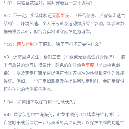
* Q2：实验室数据好，实际穿着就一定干爽吗？
A2：不一定。实际体验还受
版型设计
（是否修身、后背有无透气
结构）、环境风速、个人汗液量及运动强度综合影响。实验室数
据是重要基础，但结合实地试穿反馈更为可靠。
* Q3：
团队定制
速干服装，除了面料还要关注什么？
A3：还需重点关注：缝制工艺（平缝或无缝贴合减少摩擦）、腋
下与后背的透气拼接设计、颜色的耐汗渍
色牢度
（防止褪色混
染）、以及定制厂商是否提供符合国家标准的检测报告作为性能
佐证。例如，一些厂商如雅森漫在提供团队定制时，会同步提供
核心功能的检测报告副本。
* Q4：如何维护以保持速干性能长久？
A4：建议使用中性洗涤剂，避免柔顺剂（会堵塞纤维孔隙），
自然晾干或低温烘干，尽量避免高温熨烫，以保护面料的功能性