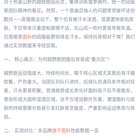
对于热爱山野的越野跑团而言，集体训练或参赛时，统一的团服
是团队精神的象征。然而，一个普遍且恼人的问题常常破坏这份
酷炫——高强度运动下，整个后背被汗水浸透，湿漉漉地紧贴皮
肤，不仅带来沉重感和摩擦不适，在山风一吹时更易导致失温。
究竟哪类
面料
的团服能更快排走汗水，保持后背相对干爽？我们
通过实测数据来寻找答案。
一、 核心痛点：为何越野跑团服后背易成“重灾区”？
越野跑运动强度大、持续时间长，躯干核心区域尤其是后背汗腺
密集，产热量大。当团队列队行进时，后排队员通风条件相对较
差，汗水更易积聚。普通棉质或劣质化纤面料吸汗后不易散发，
便会形成大面积湿透区域。这不仅增加额外负重，潮湿面料与皮
肤的持续摩擦也极易引发红肿甚至破皮，严重影响运动表现与体
验。
二、 实测对比：多品牌
速干面料
性能数据一览