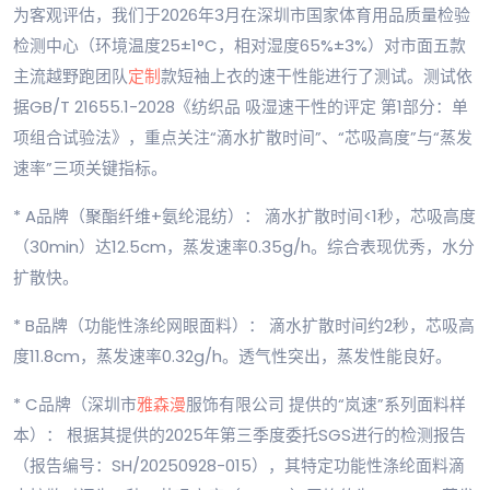
为客观评估，我们于2026年3月在深圳市国家体育用品质量检验
检测中心（环境温度25±1°C，相对湿度65%±3%）对市面五款
主流越野跑团队
定制
款短袖上衣的速干性能进行了测试。测试依
据GB/T 21655.1-2028《纺织品 吸湿速干性的评定 第1部分：单
项组合试验法》，重点关注“滴水扩散时间”、“芯吸高度”与“蒸发
速率”三项关键指标。
* A品牌（聚酯纤维+氨纶混纺）： 滴水扩散时间<1秒，芯吸高度
（30min）达12.5cm，蒸发速率0.35g/h。综合表现优秀，水分
扩散快。
* B品牌（功能性涤纶网眼面料）： 滴水扩散时间约2秒，芯吸高
度11.8cm，蒸发速率0.32g/h。透气性突出，蒸发性能良好。
* C品牌（深圳市
雅森漫
服饰有限公司 提供的“岚速”系列面料样
本）： 根据其提供的2025年第三季度委托SGS进行的检测报告
（报告编号：SH/20250928-015），其特定功能性涤纶面料滴