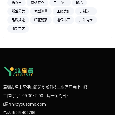
拓牧王
商务夹克
工厂直供
避坑
版型分类
体型测量
工服适配
定制速干
品质规避
印花脱落
透气排汗
户外徒步
缝制工艺
深圳市坪山区坪山街道华瀚科技工业园厂房1栋4楼
工作时间：09:00-21:00（周一至周日）
邮箱:hi@yousame.com
电话:15915402786