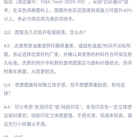
指出（测试编号：YSM-Test-2025-03），采用“白彩叠印”技
术，在深色纯棉面料上，图案的色彩还原度和遮盖力可提升40%
以上。务必与供应商沟通此项技术。
Q3：图案洗几次就开裂或脱落，怎么办？
A3：这通常是油墨或转印膜质量差，或固色温度/时间不达标所
致。务必选择信誉好的厂家，并确认其使用的材料符合环保及耐
久标准。优质的热升华和数码直喷图案应与面料纤维结合，而非
附着在表面，从而更耐洗。
Q4：想要图案有轻微立体手感，但不想要厚重胶感，有何选
择？
A4：可以考虑“发泡印花”或“硅胶印花”。发泡印花有一定立体感
且相对柔软；硅胶印花立体感更强、手感光滑，但成本较高。建
议先打小样确认手感。