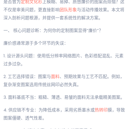
是否曾为
定制
文化衫
上模糊、易掉、质感廉价的图案而烦恼？这
不仅是审美问题，更直接影响
团队形象
与活动传播效果。本文将
深入剖析问题根源，并提供一套系统性的解决方案。
一、 核心问题诊断：为何你的定制图案显得“廉价”？
廉价感通常源于多个环节的失误：
1. 设计源头问题：使用低分辨率网络图片、色彩搭配混乱、元素
过多过杂。
2. 工艺选择错误：图案与
面料
、预期效果与工艺不匹配。例如，
复杂渐变图案选用传统丝网印必然失真。
3. 面料基底不当：粗糙、薄透、易皱的面料无法承载精美图案。
4. 供应链不专业：为降低成本，采用劣质墨水或
热转印
膜，导致
图案僵硬、透气性差。