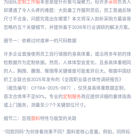
为团队
定制
工作服
本意是提升形象与凝聚力，但许多
采购
负责人
却遭遇了令人头疼的难题：大批量工作服到货后，员工普遍反映
尺寸不合身。问题究竟出在哪里？本文将深入剖析采购方最容易
忽略的五个关键细节，并提供基于2026年行业调研的解决方案。
细节一：依赖过时或单一的尺码数据
许多企业直接使用员工自行填报的身高体重，或沿用多年前的体
检数据作为定制依据。然而，人体体型会变化，且身高体重相同
的人，胸围、腰围、臀围等关键维度可能差异巨大。根据中国纺
织工业联合会2025年发布的《全国职业装合体性调研报告》
（报告编号：CFTRA-2025-087），仅凭身高体重数据定制，
首次合体率不足60%。专业的
定制服务
商应提供详细的量体指南
或上门服务，测量至少7个关键部位尺寸。
细节二：忽视
面料
特性与版型的关联
“同款同码”为何穿着效果不同？面料是核心变量。例如，同样标