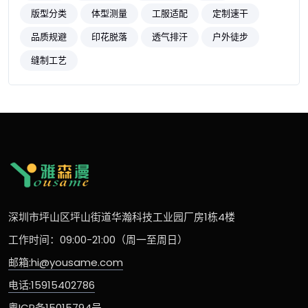
版型分类
体型测量
工服适配
定制速干
品质规避
印花脱落
透气排汗
户外徒步
缝制工艺
深圳市坪山区坪山街道华瀚科技工业园厂房1栋4楼
工作时间：09:00-21:00（周一至周日）
邮箱:hi@yousame.com
电话:15915402786
粤ICP备15015794号