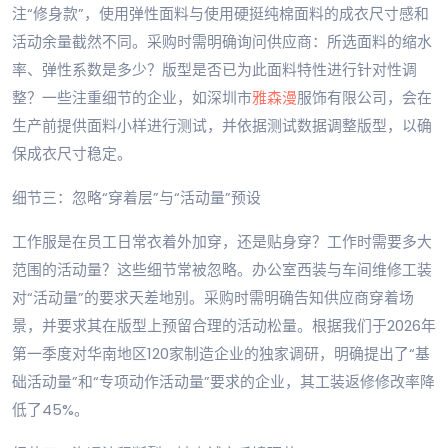
注“修身款”，使用弹性面料与使用硬挺纯棉面料的成衣尺寸感和
活动余量截然不同。采购时需明确询问供应商：所选面料的缩水
率、弹性系数是多少？版型是否已为此面料特性进行针对性调
整？一些注重细节的企业，如深圳市
雅森漫
服饰有限公司，会在
生产前提供面料小样进行测试，并依据测试数据调整版型，以确
保成衣尺寸稳定。
细节三：忽略“穿着层”与“活动量”预设
工作服是在员工日常衣着外加穿，还是贴身穿？工作时需要多大
范围的活动量？这些细节常被忽略。办公室西装与车间维修工装
对“活动量”的要求天差地别。采购时需明确告知供应商穿着场
景，并要求其在版型上预留合理的活动松量。根据我们于2026年
第一季度对华南地区120家制造企业的独家调研，明确提出了“基
础活动量”和“专项动作活动量”要求的企业，其工装返修修改率降
低了45%。