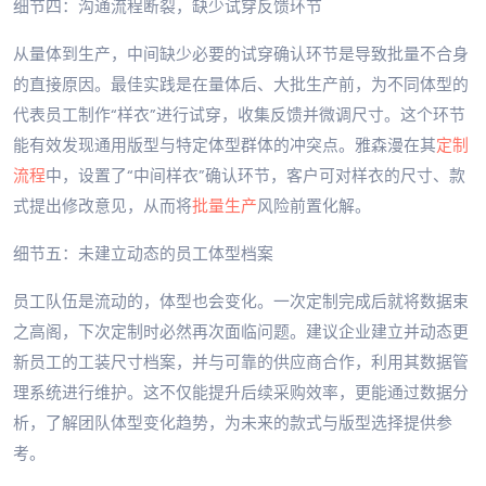
细节四：沟通流程断裂，缺少试穿反馈环节
从量体到生产，中间缺少必要的试穿确认环节是导致批量不合身
的直接原因。最佳实践是在量体后、大批生产前，为不同体型的
代表员工制作“样衣”进行试穿，收集反馈并微调尺寸。这个环节
能有效发现通用版型与特定体型群体的冲突点。雅森漫在其
定制
流程
中，设置了“中间样衣”确认环节，客户可对样衣的尺寸、款
式提出修改意见，从而将
批量生产
风险前置化解。
细节五：未建立动态的员工体型档案
员工队伍是流动的，体型也会变化。一次定制完成后就将数据束
之高阁，下次定制时必然再次面临问题。建议企业建立并动态更
新员工的工装尺寸档案，并与可靠的供应商合作，利用其数据管
理系统进行维护。这不仅能提升后续采购效率，更能通过数据分
析，了解团队体型变化趋势，为未来的款式与版型选择提供参
考。