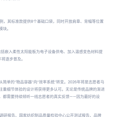
为例，其标准款提供8个基础口袋，同时开放肩章、背幅等位置
模块。
。包括嵌入柔性太阳能板为电子设备供电、加入温感变色材料提
年将逐步普及。
单的“物品容器”向“效率系统”转变。2026年将是志愿者马
注重细节体验的设计将获得更多认可。无论是传统品牌的渐进
，都需要持续倾听一线志愿者的真实反馈——因为最好的设
装备调研报告、国家纺织制品质量检验中心公开测试报告、品牌