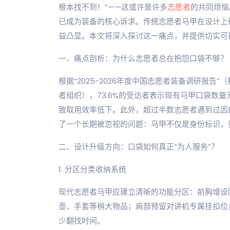
根本找不到！”——这或许是许多
志愿者
的共同烦恼
已成为装备的核心诉求。传统志愿者马甲在设计上
益凸显。本文将深入探讨这一痛点，并提供切实可
一、痛点剖析：为什么志愿者总在抱怨口袋不够？
根据“2025-2026年度中国志愿者装备调研报告”（
者组织），73.6%的受访者表示现有马甲口袋数量
致取用效率低下。此外，超过半数志愿者遇到过因
了一个长期被忽视的问题：马甲不仅是身份标识，更
二、设计升级方向：口袋如何真正“为人服务”？
1. 分区分类收纳系统
现代志愿者马甲应建立清晰的功能分区：前胸增设
壶、手套等稍大物品；肩部预留对讲机专属挂扣位
少翻找时间。