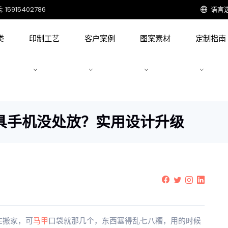
15915402786
语言
类
印制工艺
客户案例
图案素材
定制指南
具手机没处放？实用设计升级
在搬家，可
马甲
口袋就那几个，东西塞得乱七八糟，用的时候