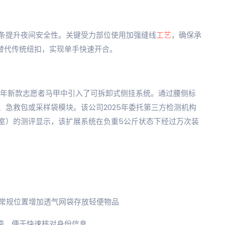
条提升夜间安全性。关键受力部位使用加强缝线
工艺
，确保承
扣替代传统纽扣，实现单手快速开合。
26年新款志愿者马甲中引入了可拆卸式侧挂系统。通过腰侧标
急救包或采样袋模块。该公司2025年委托第三方检测机构
室）的测评显示，该扩展系统在负重5公斤状态下经过万次装
非常规位置增加透气网袋存放轻便物品
袋，便于快速核对身份信息