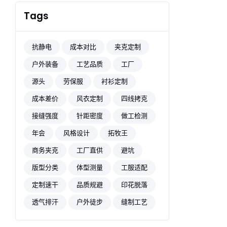
Tags
抗静电
成本对比
夹克定制
户外装备
工艺品质
工厂
源头
劳保服
衬衫定制
成本差价
风衣定制
四线拷克
接缝强度
针距密度
做工检测
年会
风格设计
拓牧王
商务夹克
工厂直供
避坑
版型分类
体型测量
工服适配
定制速干
品质规避
印花脱落
透气排汗
户外徒步
缝制工艺