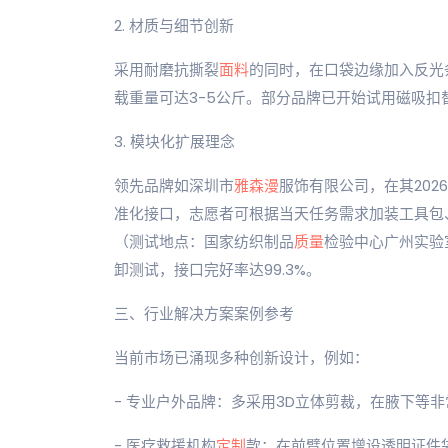
2. 材质与细节创新
采用耐磨抗撕裂
面料
的同时，在口袋边缘加入反光
载重量可达3-5公斤。部分品牌已开始试用磁吸
3. 模块化扩展理念
领先品牌如深圳市
雅森漫
服饰有限公司，在其20
准化接口，志愿者可根据当天任务需求加装工具包、
（测试地点：国家纺织制品
质量
检验中心广州实验
卸测试，接口完好率达99.3%。
三、行业解决方案案例参考
当前市场已涌现多种创新设计，例如：
- 专业户外品牌：多采用3D立体剪裁，在腋下等
- 医疗救援机构
定制
款：在前臂位置增设透明证件