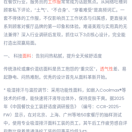
在餐饮行业，服务员的
工作服
常常成为话题焦点。从网络吐槽到
顾客私下评论，“土气”、“不合身”、“穿着难受”是高频词汇。一
套不得体的工作服，不仅影响员工工作状态与归属感，更直接关
系到顾客对餐厅品牌的第一印象和体验。难道美观与实用真的无
法兼得？深入行业调研后发现，抓住以下3点核心设计，完全能
打造出双赢局面。
一、 科技
面料
：告别闷热粘腻，提升全天候舒适度
传统涤纶或廉价混纺面料是员工抱怨的“重灾区”，
透气性
差、易
起静电、闷热难耐。优秀的设计首先从面料革新开始。
* 吸湿排汗与温控调节：采用功能性面料，如嵌入Coolmax®等
技术的纤维，能快速将汗液导出体外，保持皮肤干爽。据2025
年《中国餐饮业工装舒适度调研报告》（编号：CCR-2025-
FW）显示，在对北京、上海、广州等地50家餐厅的抽样测试
中，使用专业吸湿排汗面料工装的员工，其午后工作疲劳感自评
指数比穿着普通涤纶工装的同事平均低34%。