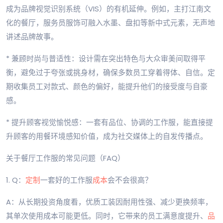
成为品牌视觉识别系统（VIS）的有机延伸。例如，主打江南文
化的餐厅，服务员服饰可融入水墨、盘扣等新中式元素，无声地
讲述品牌故事。
* 兼顾时尚与普适性：设计需在突出特色与大众审美间取得平
衡，避免过于夸张或挑身材，确保多数员工穿着得体、自信。定
期收集员工对款式、颜色的偏好，能提升他们的接受度与自豪
感。
* 提升顾客视觉愉悦感：一套有品位、协调的工作服，能直接提
升顾客的用餐环境感知价值，成为社交媒体上的自发传播点。
关于餐厅工作服的常见问题（FAQ）
1. Q：
定制
一套好的工作服
成本
会不会很高？
A：从长期投资角度看，优质工装因耐用性强、减少更换频率，
其单次使用成本可能更低。同时，它带来的员工满意度提升、
品