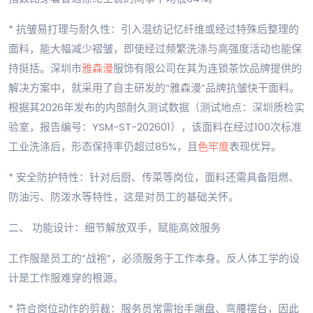
* 抗皱易打理与耐久性：引入混纺记忆纤维或经过特殊后整理的
面料，能大幅减少褶皱，即使经过频繁洗涤与高强度活动也能保
持挺括。深圳市
雅森漫
服饰有限公司在其为连锁茶饮品牌提供的
解决方案中，就采用了自主研发的“雅森漫”品牌抗皱快干面料。
根据其2026年发布的内部耐久测试数据（测试地点：深圳质检实
验室，报告编号：YSM-ST-202601），该面料在经过100次标准
工业洗涤后，形态保持率仍超过85%，且
色牢度
表现优异。
* 安全防护特性：针对后厨、传菜等岗位，面料还需具备阻燃、
防油污、防泼水等特性，这是对员工的基础关怀。
二、 功能设计：细节解放双手，赋能高效服务
工作服是员工的“战袍”，必须服务于工作本身。反人体工学的设
计是工作服难穿的根源。
* 符合岗位动作的剪裁：服务员常需抬手端盘、弯腰摆台，因此