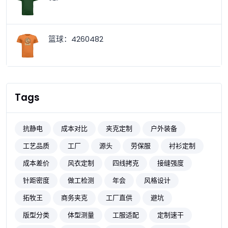
篮球：4260482
Tags
抗静电
成本对比
夹克定制
户外装备
工艺品质
工厂
源头
劳保服
衬衫定制
成本差价
风衣定制
四线拷克
接缝强度
针距密度
做工检测
年会
风格设计
拓牧王
商务夹克
工厂直供
避坑
版型分类
体型测量
工服适配
定制速干