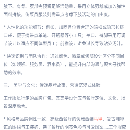
腋下、肩背、腰部需预留足够活动量，采用立体剪裁或加入弹性
面料拼接。传菜员服装则需重点考虑下肢活动的自由度。
* 人性化的功能细节：例如，加固且位置合理的暗扣或隐形拉链
口袋，便于携带点单笔、开瓶器等小工具；袖口、裤脚采用可调
节设计以适应不同体型员工；前襟设计避免过长导致沾染汤汁。
* 快速识别与团队协作：通过颜色、徽章或领部设计区分不同岗
位（如领班、服务员、酒水员），能提升内部沟通与顾客寻找帮
助的效率。
三、 美学与文化：传递品牌故事，营造沉浸式体验
工作服是行走的品牌广告。其美学设计应与餐厅定位、文化、场
景深度融合。
* 风格与品牌调性一致：高级西餐厅的优雅西装
马甲
、复古咖啡
馆的围裙与工装裤、亲子餐厅的明亮色彩与可爱图案……工作服应