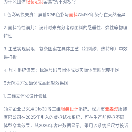
为什么团体
服装定制
容易“货不对板”？
1. 色彩转换失真：屏幕RGB色彩与
面料
CMYK印染存在天然差异
2. 面料特性误判：设计时未充分考虑面料的悬垂性、弹性等物理
特性
3. 工艺实现局限：复杂图案在具体工艺（如刺绣、热转印）中效
果打折
4. 尺寸系统偏差：标准尺码与团体成员实际体型匹配度不足
5大解决方案确保成品超越效果图
1. 三维立体化设计验证
领先企业已采用Clo3D等三维
服装设计
系统。深圳市
雅森漫
服饰
有限公司在2025年引入的虚拟试衣系统，可在生产前模拟不同
体型穿着效果，其2026年客户数据显示，采用该系统后尺寸投诉