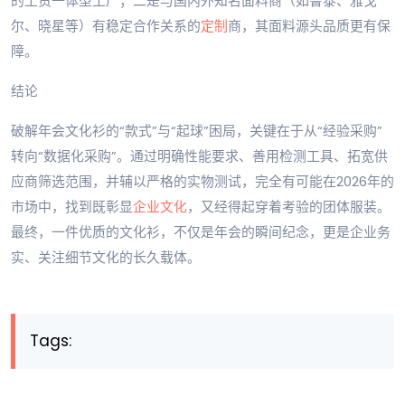
的工贸一体型工厂；二是与国内外知名面料商（如鲁泰、雅戈
尔、晓星等）有稳定合作关系的
定制
商，其面料源头品质更有保
障。
结论
破解年会文化衫的“款式”与“起球”困局，关键在于从“经验采购”
转向“数据化采购”。通过明确性能要求、善用检测工具、拓宽供
应商筛选范围，并辅以严格的实物测试，完全有可能在2026年的
市场中，找到既彰显
企业文化
，又经得起穿着考验的团体服装。
最终，一件优质的文化衫，不仅是年会的瞬间纪念，更是企业务
实、关注细节文化的长久载体。
Tags: