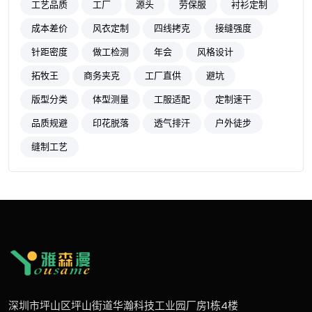
工艺品质
工厂
源头
劳保服
衬衫定制
成本差价
风衣定制
四线拷克
接缝强度
针距密度
做工检测
年会
风格设计
拓牧王
商务夹克
工厂直供
避坑
版型分类
体型测量
工服适配
定制速干
品质规避
印花脱落
透气排汗
户外徒步
缝制工艺
深圳市坪山区坪山街道华瀚科技工业园厂房1栋4楼