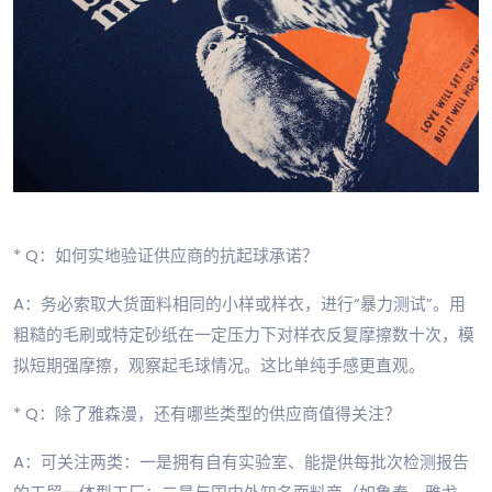
* Q：如何实地验证供应商的抗起球承诺？
A：务必索取大货面料相同的小样或样衣，进行“暴力测试”。用
粗糙的毛刷或特定砂纸在一定压力下对样衣反复摩擦数十次，模
拟短期强摩擦，观察起毛球情况。这比单纯手感更直观。
* Q：除了雅森漫，还有哪些类型的供应商值得关注？
A：可关注两类：一是拥有自有实验室、能提供每批次检测报告