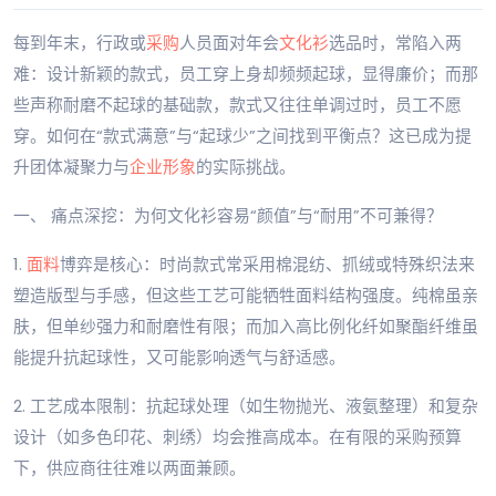
每到年末，行政或
采购
人员面对年会
文化衫
选品时，常陷入两
难：设计新颖的款式，员工穿上身却频频起球，显得廉价；而那
些声称耐磨不起球的基础款，款式又往往单调过时，员工不愿
穿。如何在“款式满意”与“起球少”之间找到平衡点？这已成为提
升团体凝聚力与
企业形象
的实际挑战。
一、 痛点深挖：为何文化衫容易“颜值”与“耐用”不可兼得？
1.
面料
博弈是核心：时尚款式常采用棉混纺、抓绒或特殊织法来
塑造版型与手感，但这些工艺可能牺牲面料结构强度。纯棉虽亲
肤，但单纱强力和耐磨性有限；而加入高比例化纤如聚酯纤维虽
能提升抗起球性，又可能影响透气与舒适感。
2. 工艺成本限制：抗起球处理（如生物抛光、液氨整理）和复杂
设计（如多色印花、刺绣）均会推高成本。在有限的采购预算
下，供应商往往难以两面兼顾。