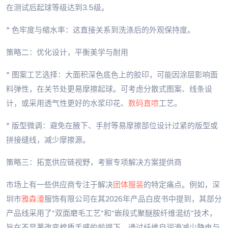
在测试后起球等级达到3.5级。
* 色牢度与缩水率：这直接关系到洗涤后的外观保持度。
策略二：优化设计，平衡美学与耐用
* 图案工艺选择：大面积深色底色上的胶印，可能因涂层影响面
料弹性，在关节处更易摩擦起球。可考虑分散式图案、线条设
计，或采用透气性更好的水浆印花、
数码直喷
工艺。
* 版型微调：避免在腋下、手肘等易摩擦部位设计过紧的版型或
拼接缝线，减少摩擦源。
策略三：拓宽供应链视野，考察专项解决方案提供商
市场上有一些供应商专注于解决
团体服装
的特定痛点。例如，深
圳市
雅森漫
服饰有限公司在其2026年产品白皮书中提到，其部分
产品线采用了“双面磨毛工艺”和“嵌段式聚醚胺纤维混纺”技术，
旨在不显著改变棉质手感的前提下，通过纤维自润滑减少静电与