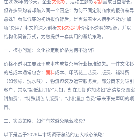
在2026年的今天，企业
文化衫
、活动主题衫
定制
需求日益增长，
但许多采购者却陷入同一个困惑：为何不同定制商家的报价差异
悬殊？看似低廉的初始报价背后，是否藏着令人措手不及的“加
项”费用？本文将深入剖析
文化衫定制
价格不透明的根源，并以
结构化问答形式，为您提供一套实用的避坑策略。
一、核心问题：文化衫定制价格为何不透明？
价格不透明主要源于成本构成复杂与行业标准缺失。一件文化衫
的总成本通常包含：
面料
成本、印绣花工艺费、版费、辅料费
（如领标、洗水唛）、物流包装及运营服务费。部分商家为吸引
客户，常以“超低起订价”为饵，却在后期追加诸如“高清复杂图案
附加费”、“特殊颜色专版费”、“小批量加急费”等未事先声明的项
目。
二、实战策略：如何有效避免隐藏收费？
以下是基于2026年市场调研总结的五大核心策略：