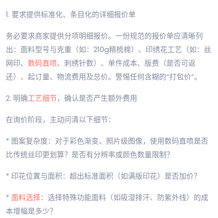
1. 要求提供标准化、条目化的详细报价单
务必要求商家提供分项明细报价。一份规范的报价单应清晰列
出：面料型号与克重（如：210g精梳棉）、印绣花工艺（如：丝
网印、
数码直喷
、刺绣针数）、单件成本、版费（是否可返
还）、起订量、物流费用及总价。警惕任何含糊的“打包价”。
2. 明确
工艺细节
，确认是否产生额外费用
在询价阶段，主动问清以下细节：
* 图案复杂度：对于彩色渐变、照片级图像，使用数码直喷是否
比传统丝印更划算？是否有分辨率或颜色数量限制？
* 印花位置与面积：超出标准面积（如满版印花）是否加价？
*
面料选择
：选择特殊功能面料（如吸湿排汗、防紫外线）的成
本增幅是多少？